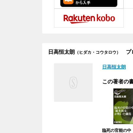
日高恒太朗
プロ
（ヒダカ・コウタロウ）
日高恒太朗
この著者の
臨死の官能の中