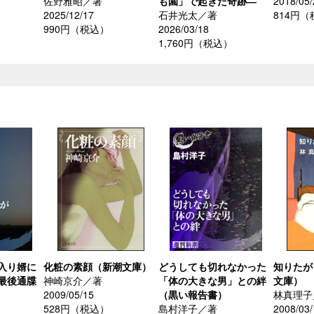
佐野雅昭／著
も園」で起きた奇跡―
2018/05/
2025/12/17
石井光太／著
814円
990円（税込）
2026/03/18
1,760円（税込）
入り婿に
化粧の素顔（新潮文庫）
どうしても切れなかった
知りたが
最後通牒
神崎京介／著
「体の大きな男」との絆
文庫）
2009/05/15
（黒い報告書）
林真理子
528円（税込）
島村洋子／著
2008/03/