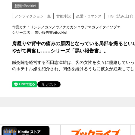
新潮eBooklet
ノンフィクション一般
官能小説
恋愛・ロマンス
TTS（読み上げ
作品カナ：リンシノカンノウノナカカンコウアマガフイタイソブエ
シリーズ名： 黒い報告書eBooklet
肩凝りや背中の痛みの原因となっている局部を撮るとい
やがて興奮し……シリーズ「黒い報告書」。
鍼灸院を経営する石田志津雄は、客の女性を次々に籠絡していっ
のホテトル嬢を紹介され、関係を続けるうちに彼女が妊娠してし