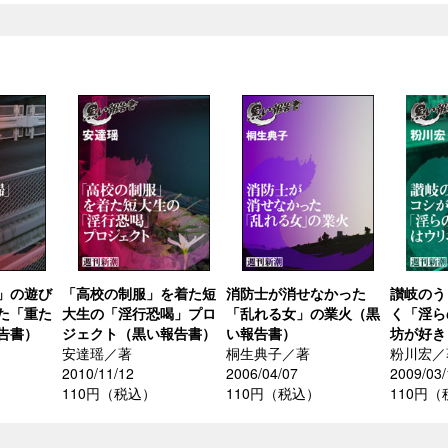
」の遊び
「高校の制服」を着た短
消防士が消せなかった
讃岐のう
た「重た
大生の「淫行恐喝」プロ
「乱れる女」の業火（黒
く「淫ら
告書）
ジェクト（黒い報告書）
い報告書）
坊が好き
安達瑶／著
桐生典子／著
粉川宏／
2010/11/12
2006/04/07
2009/03/
110円（税込）
110円（税込）
110円