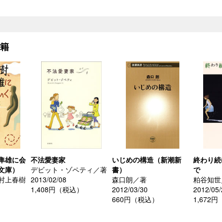
書籍
隼雄に会
不法愛妻家
いじめの構造（新潮新
終わり続
文庫）
デビット・ゾペティ／著
書）
で
村上春樹
2013/02/08
森口朗／著
粕谷知世
1,408円（税込）
2012/03/30
2012/05/
660円（税込）
1,672