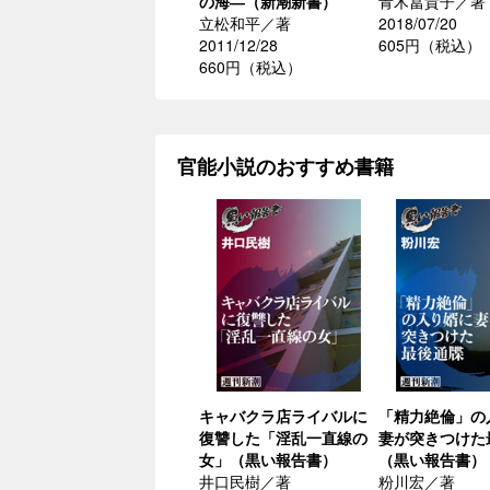
の海―（新潮新書）
青木冨貴子／著
立松和平／著
2018/07/20
2011/12/28
605円（税込）
660円（税込）
官能小説のおすすめ書籍
キャバクラ店ライバルに
「精力絶倫」の
復讐した「淫乱一直線の
妻が突きつけた
女」（黒い報告書）
（黒い報告書）
井口民樹／著
粉川宏／著