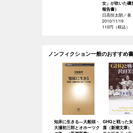
女」が吹いた磯
報告書）
日高恒太朗／著
2010/11/19
110円（税込）
ノンフィクション一般のおすすめ
知床に生きる―大船頭・
GHQと戦った
大瀬初三郎とオホーツク
喜（新潮文庫）