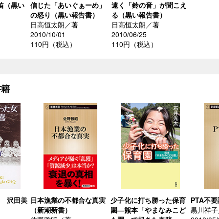
笛（黒い
信じた「あいぐぁーめ」
遠く「鈴の音」が聞こえ
の怒り（黒い報告書）
る（黒い報告書）
日高恒太朗／著
日高恒太朗／著
2010/10/01
2010/06/25
110円（税込）
110円（税込）
書籍
女 沢田美
日本漁業の不都合な真実
少子化に打ち勝った保育
PTA不
（新潮新書）
園―熊本「やまなみこど
黒川祥子