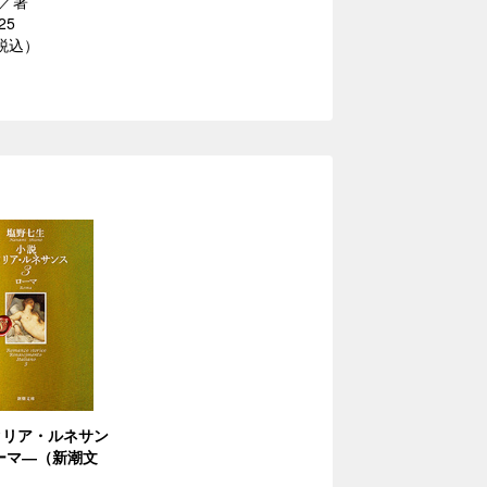
／著
25
（税込）
タリア・ルネサン
ーマ―（新潮文