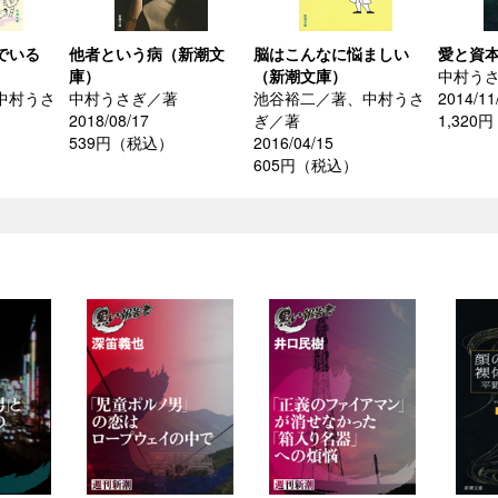
でいる
他者という病（新潮文
脳はこんなに悩ましい
愛と資
庫）
（新潮文庫）
中村う
中村うさ
中村うさぎ／著
池谷裕二／著、中村うさ
2014/11
2018/08/17
ぎ／著
1,320
539円（税込）
2016/04/15
605円（税込）