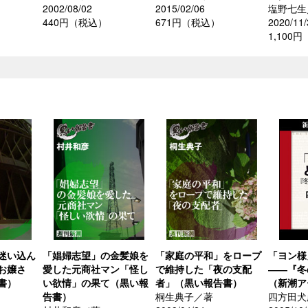
2002/08/02
2015/02/06
塩野七生
440円（税込）
671円（税込）
2020/11/
1,100
迷い込ん
「娼婦志望」の金髪娘を
「家庭の平和」をロープ
「ヨン様
お嬢さ
愛した元商社マン「怪し
で維持した「夜の支配
――『冬
書）
い欲情」の果て（黒い報
者」（黒い報告書）
（新潮ア
告書）
桐生典子／著
四方田犬