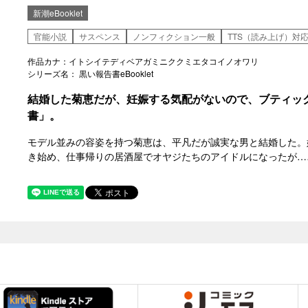
新潮eBooklet
官能小説
サスペンス
ノンフィクション一般
TTS（読み上げ）対
作品カナ：イトシイテディベアガミニククミエタコイノオワリ
シリーズ名： 黒い報告書eBooklet
結婚した菊恵だが、妊娠する気配がないので、ブティッ
書」。
モデル並みの容姿を持つ菊恵は、平凡だが誠実な男と結婚した。
き始め、仕事帰りの居酒屋でオヤジたちのアイドルになったが…