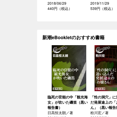
2018/06/29
2019/11/29
440円（税込）
539円（税込）
新潮eBookletのおすすめ書籍
臨死の官能の中「観光海
「性の洞穴」に
女」が吹いた磯笛（黒い
だ発展途上の「
報告書）
ん」（黒い報告
日高恒太朗／著
粉川宏／著