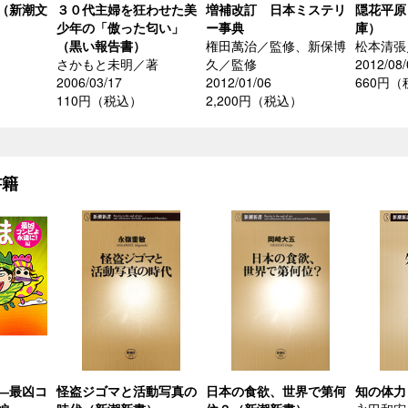
（新潮文
３０代主婦を狂わせた美
増補改訂 日本ミステリ
隠花平原
少年の「傲った匂い」
ー事典
庫）
（黒い報告書）
権田萬治／監修、新保博
松本清張
さかもと未明／著
久／監修
2012/08/
2006/03/17
2012/01/06
660円
110円（税込）
2,200円（税込）
書籍
―最凶コ
怪盗ジゴマと活動写真の
日本の食欲、世界で第何
知の体力