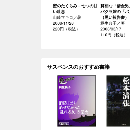
蜜のたくらみ－七つの甘
貧相な「借金男
い吐息
バクラ嬢の「バ
山崎マキコ／著
（黒い報告書）
2008/11/28
桐生典子／著
220円（税込）
2006/03/17
110円（税込）
サスペンスのおすすめ書籍