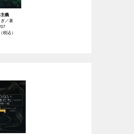
本主義
さぎ／著
/07
円（税込）