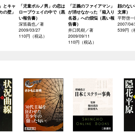
」とキャ
「児童ポルノ男」の恋は
「正義のファイアマン」
顔のない
カの壁」
ロープウェイの中で（黒
が消せなかった「箱入り
文庫）
い報告書）
名器」への煩悩（黒い報
平野啓一
深笛義也／著
告書）
2007/04/
2009/03/27
井口民樹／著
539円
110円（税込）
2009/09/11
110円（税込）