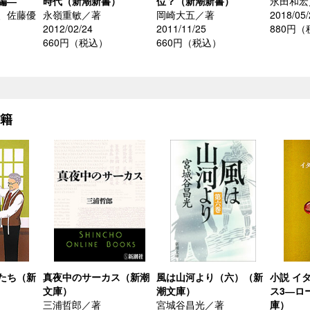
編―
時代（新潮新書）
位？（新潮新書）
永田和宏
、佐藤優
永嶺重敏／著
岡崎大五／著
2018/05/
2012/02/24
2011/11/25
880円
660円（税込）
660円（税込）
）
書籍
たち（新
真夜中のサーカス（新潮
風は山河より（六）（新
小説 イ
文庫）
潮文庫）
ス3―ロ
三浦哲郎／著
宮城谷昌光／著
庫）