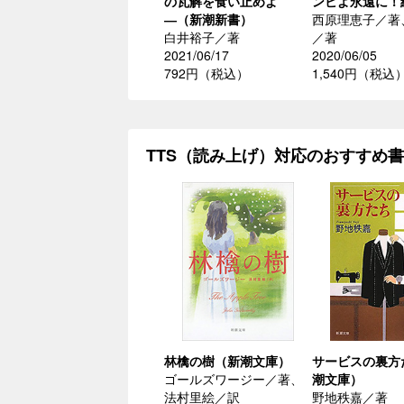
の瓦解を食い止めよ
ンビよ永遠に！
―（新潮新書）
西原理恵子／著
白井裕子／著
／著
2021/06/17
2020/06/05
792円（税込）
1,540円（税込
TTS（読み上げ）対応のおすすめ
林檎の樹（新潮文庫）
サービスの裏方
ゴールズワージー／著、
潮文庫）
法村里絵／訳
野地秩嘉／著