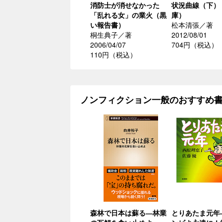
消防士が消せなかった
状況曲線（下）
「乱れる女」の業火（黒
庫）
い報告書）
松本清張／著
桐生典子／著
2012/08/01
2006/04/07
704円（税込）
110円（税込）
ノンフィクション一般のおすすめ
森林で日本は蘇る―林業
とりあたま元年