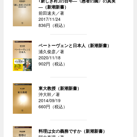
｢新しき村｣の百年―〈愚者の園〉の真実
―（新潮新書）
前田速夫／著
2017/11/24
836円（税込）
ベートーヴェンと日本人（新潮新書）
浦久俊彦／著
2020/11/18
902円（税込）
東大教授（新潮新書）
沖大幹／著
2014/09/19
660円（税込）
料理は女の義務ですか（新潮新書）
阿古真理／著