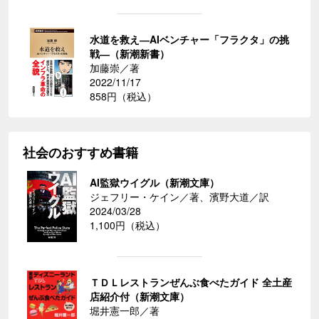
水道を救え―AIベンチャー「フラクタ」の挑
戦―（新潮新書）
加藤崇／著
2022/11/17
858円（税込）
社会のおすすめ書籍
AI監獄ウイグル（新潮文庫）
ジェフリー・ケイン／著、濱野大道／訳
2024/03/28
1,100円（税込）
ＴＤＬレストランぜんぶ食べたガイド 全土産
店紹介付（新潮文庫）
堀井憲一郎／著