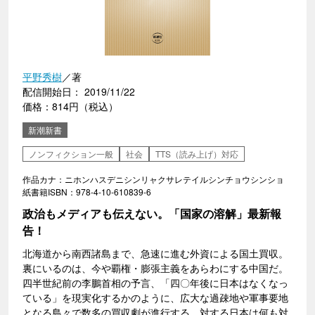
平野秀樹
／著
配信開始日： 2019/11/22
価格：814円（税込）
新潮新書
ノンフィクション一般
社会
TTS（読み上げ）対応
作品カナ：ニホンハスデニシンリャクサレテイルシンチョウシンショ
紙書籍ISBN：978-4-10-610839-6
政治もメディアも伝えない。「国家の溶解」最新報
告！
北海道から南西諸島まで、急速に進む外資による国土買収。
裏にいるのは、今や覇権・膨張主義をあらわにする中国だ。
四半世紀前の李鵬首相の予言、「四〇年後に日本はなくなっ
ている」を現実化するかのように、広大な過疎地や軍事要地
となる島々で数多の買収劇が進行する。対する日本は何も対