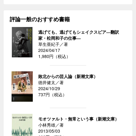
評論一般のおすすめ書籍
逃げても、逃げてもシェイクスピア―翻訳
家・松岡和子の仕事―
草生亜紀子／著
2024/04/17
1,980円（税込）
敗北からの芸人論（新潮文庫）
徳井健太／著
2024/10/29
737円（税込）
モオツァルト・無常という事（新潮文庫）
小林秀雄／著
2013/05/03