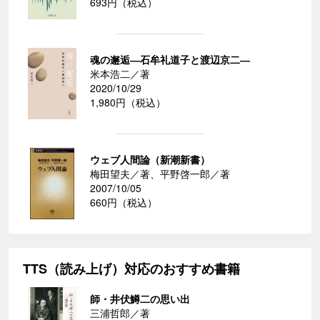
693円（税込）
魂の邂逅―石牟礼道子と渡辺京二―
米本浩二／著
2020/10/29
1,980円（税込）
ウェブ人間論（新潮新書）
梅田望夫／著、平野啓一郎／著
2007/10/05
660円（税込）
TTS（読み上げ）対応のおすすめ書籍
師・井伏鱒二の思い出
三浦哲郎／著