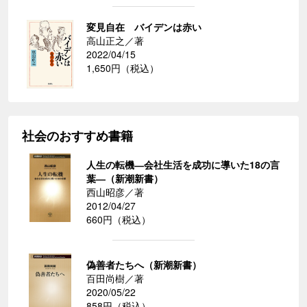
変見自在 バイデンは赤い
高山正之／著
2022/04/15
1,650円（税込）
社会のおすすめ書籍
人生の転機―会社生活を成功に導いた18の言
葉―（新潮新書）
西山昭彦／著
2012/04/27
660円（税込）
偽善者たちへ（新潮新書）
百田尚樹／著
2020/05/22
858円（税込）