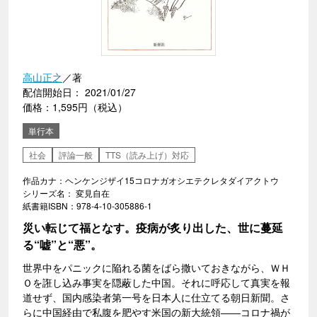
高山正之
／著
配信開始日： 2021/01/27
価格：1,595円（税込）
単行本
社会
評論一般
TTS（読み上げ）対応
作品カナ：ヘンケンジザイ15コロナガオシエテクレタダイアクトウ
シリーズ名： 変見自在
紙書籍ISBN：978-4-10-305886-1
災い転じて福となす。疫病が炙り出した、世に蔓延
る“嘘”と“悪”。
世界中をパニックに陥れる菌をばら撒いておきながら、ＷＨ
Ｏを誑し込み事実を隠蔽した中国。それに呼応して真実を報
道せず、国内感染者第一号を日本人に仕立てる朝日新聞。さ
らに中国経由で私腹を肥やす米国の新大統領――コロナ禍が