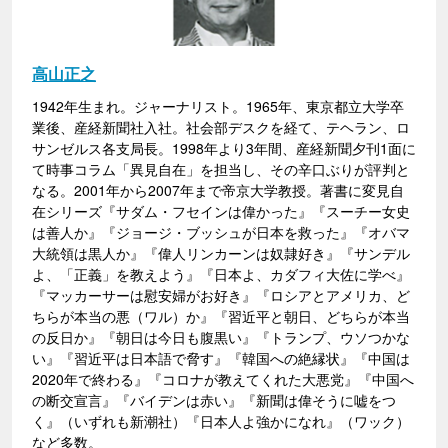
高山正之
1942年生まれ。ジャーナリスト。1965年、東京都立大学卒
業後、産経新聞社入社。社会部デスクを経て、テヘラン、ロ
サンゼルス各支局長。1998年より3年間、産経新聞夕刊1面に
て時事コラム「異見自在」を担当し、その辛口ぶりが評判と
なる。2001年から2007年まで帝京大学教授。著書に変見自
在シリーズ『サダム・フセインは偉かった』『スーチー女史
は善人か』『ジョージ・ブッシュが日本を救った』『オバマ
大統領は黒人か』『偉人リンカーンは奴隷好き』『サンデル
よ、「正義」を教えよう』『日本よ、カダフィ大佐に学べ』
『マッカーサーは慰安婦がお好き』『ロシアとアメリカ、ど
ちらが本当の悪（ワル）か』『習近平と朝日、どちらが本当
の反日か』『朝日は今日も腹黒い』『トランプ、ウソつかな
い』『習近平は日本語で脅す』『韓国への絶縁状』『中国は
2020年で終わる』『コロナが教えてくれた大悪党』『中国へ
の断交宣言』『バイデンは赤い』『新聞は偉そうに嘘をつ
く』（いずれも新潮社）『日本人よ強かになれ』（ワック）
など多数。