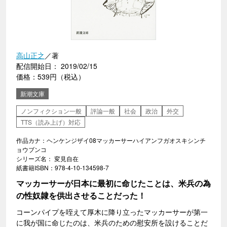
高山正之
／著
配信開始日： 2019/02/15
価格：539円（税込）
新潮文庫
ノンフィクション一般
評論一般
社会
政治
外交
TTS（読み上げ）対応
作品カナ：ヘンケンジザイ08マッカーサーハイアンフガオスキシンチ
ョウブンコ
シリーズ名： 変見自在
紙書籍ISBN：978-4-10-134598-7
マッカーサーが日本に最初に命じたことは、米兵の為
の性奴隷を供出させることだった！
コーンパイプを咥えて厚木に降り立ったマッカーサーが第一
に我が国に命じたのは、米兵のための慰安所を設けることだ