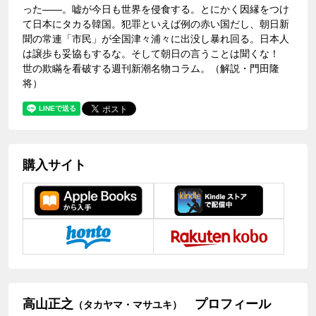
った――。嘘が今日も世界を侵食する。とにかく因縁をつけ
て日本にタカる韓国。犯罪といえば例の赤い国だし、朝日新
聞の常連「市民」が全国津々浦々に出没し暴れ回る。日本人
は譲歩も妥協もするな。そして朝日の言うことは聞くな！
世の欺瞞を看破する週刊新潮名物コラム。（解説・門田隆
将）
購入サイト
高山正之
プロフィール
（タカヤマ・マサユキ）