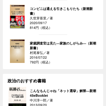
コンビニは通える引きこもりたち（新潮新
書）
久世芽亜里／著
2020/09/17
814円（税込）
家裁調査官は見た―家族のしがらみ―（新潮
新書）
村尾泰弘／著
2016/07/22
792円（税込）
政治のおすすめ書籍
こんなもんじゃね「ネット選挙」解禁―新潮
45eBooklet
中川淳一郎／著
2013/09/20