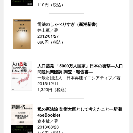
110円（税込）
司法のしゃべりすぎ（新潮新書）
井上薫／著
2012/01/27
660円（税込）
人口蒸発 「5000万人国家」日本の衝撃―人口
問題民間臨調 調査・報告書―
一般財団法人 日本再建イニシアティブ／著
2015/12/11
1,320円（税込）
私の憲法論 防衛大臣として考えたこと―新潮
45eBooklet
森本敏／著
2013/08/23
110円（税込）