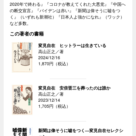
2020年で終わる』『コロナが教えてくれた大悪党』『中国へ
の断交宣言』『バイデンは赤い』『新聞は偉そうに嘘をつ
く』（いずれも新潮社）『日本人よ強かになれ』（ワック）
など多数。
この著者の書籍
変見自在 ヒットラーは生きている
高山正之／著
2024/12/16
1,870円（税込）
変見自在 安倍晋三を葬ったのは誰か
高山正之／著
2023/12/14
1,705円（税込）
新聞は偉そうに嘘をつく―変見自在セレクシ