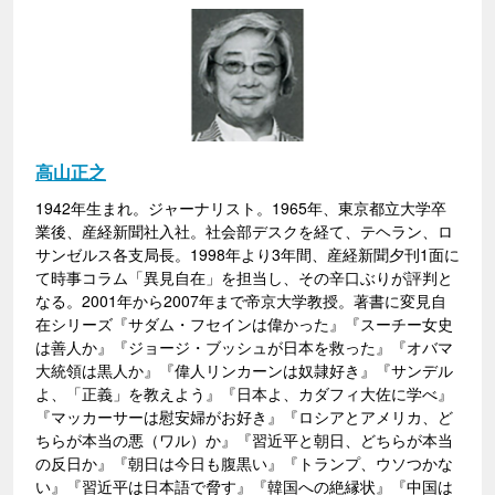
高山正之
1942年生まれ。ジャーナリスト。1965年、東京都立大学卒
業後、産経新聞社入社。社会部デスクを経て、テヘラン、ロ
サンゼルス各支局長。1998年より3年間、産経新聞夕刊1面に
て時事コラム「異見自在」を担当し、その辛口ぶりが評判と
なる。2001年から2007年まで帝京大学教授。著書に変見自
在シリーズ『サダム・フセインは偉かった』『スーチー女史
は善人か』『ジョージ・ブッシュが日本を救った』『オバマ
大統領は黒人か』『偉人リンカーンは奴隷好き』『サンデル
よ、「正義」を教えよう』『日本よ、カダフィ大佐に学べ』
『マッカーサーは慰安婦がお好き』『ロシアとアメリカ、ど
ちらが本当の悪（ワル）か』『習近平と朝日、どちらが本当
の反日か』『朝日は今日も腹黒い』『トランプ、ウソつかな
い』『習近平は日本語で脅す』『韓国への絶縁状』『中国は