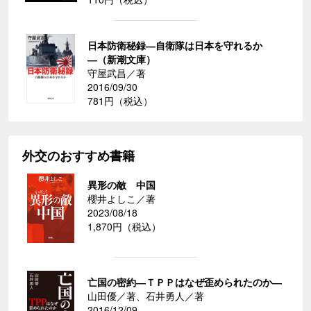
日本防衛秘録―自衛隊は日本を守れるか
―（新潮文庫）
守屋武昌／著
2016/09/30
781円（税込）
外交のおすすめ書籍
異形の敵 中国
櫻井よしこ／著
2023/08/18
1,870円（税込）
亡国の密約―ＴＰＰはなぜ歪められたのか―
山田優／著、石井勇人／著
2016/12/09