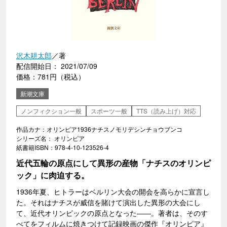
沢木耕太郎
／著
配信開始日： 2021/07/09
価格：781円（税込）
新潮文庫
ノンフィクション一般
スポーツ一般
TTS（読み上げ）対応
作品カナ：オリンピア1936ナチスノモリデシンチョウブンコ
シリーズ名： オリンピア
紙書籍ISBN：978-4-10-123526-4
近代五輪の原点にして異形の産物「ナチスのオリンピ
ック」に肉迫する。
1936年夏、ヒトラーはベルリン大会の開会を高らかに宣言し
た。それはナチスが威信を賭けて演出した異形の大会にし
て、近代オリンピックの原点となった――。著者は、そのす
べてをフィルムに焼きつけて記録映画の傑作『オリンピア』