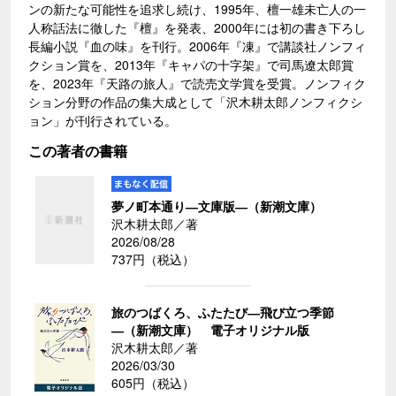
ンの新たな可能性を追求し続け、1995年、檀一雄未亡人の一
人称話法に徹した『檀』を発表、2000年には初の書き下ろし
長編小説『血の味』を刊行。2006年『凍』で講談社ノンフィ
クション賞を、2013年『キャパの十字架』で司馬遼太郎賞
を、2023年『天路の旅人』で読売文学賞を受賞。ノンフィク
ション分野の作品の集大成として「沢木耕太郎ノンフィクシ
ョン」が刊行されている。
この著者の書籍
夢ノ町本通り―文庫版―（新潮文庫）
沢木耕太郎／著
2026/08/28
737円（税込）
旅のつばくろ、ふたたび―飛び立つ季節
―（新潮文庫） 電子オリジナル版
沢木耕太郎／著
2026/03/30
605円（税込）