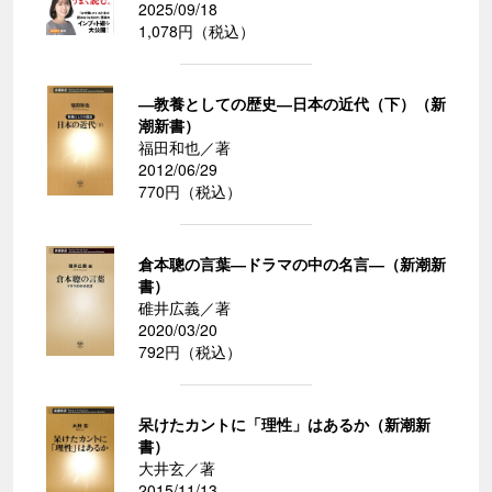
2025/09/18
1,078円（税込）
―教養としての歴史―日本の近代（下）（新
潮新書）
福田和也／著
2012/06/29
770円（税込）
倉本聰の言葉―ドラマの中の名言―（新潮新
書）
碓井広義／著
2020/03/20
792円（税込）
呆けたカントに「理性」はあるか（新潮新
書）
大井玄／著
2015/11/13