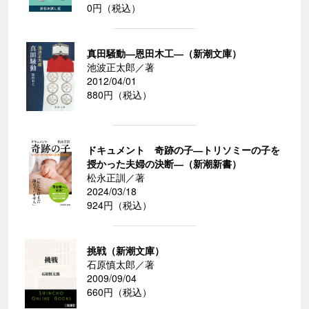
0円（税込）
真田騒動―恩田木工―（新潮文庫）
池波正太郎／著
2012/04/01
880円（税込）
ドキュメント 奇跡の子―トリソミーの子を
授かった夫婦の決断―（新潮新書）
松永正訓／著
2024/03/18
924円（税込）
挑戦（新潮文庫）
石原慎太郎／著
2009/09/04
660円（税込）