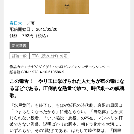
春日太一
／著
配信開始日： 2015/03/20
価格：792円（税込）
新潮新書
評論一般
TTS（読み上げ）対応
作品カナ：ナゼジダイゲキハホロビルノカシンチョウシンショ
紙書籍ISBN：978-4-10-610586-9
この毒舌！ やり玉に挙げられた人たちが気の毒にな
るほどである。圧倒的な熱量で放つ、時代劇への鎮魂
歌。
『水戸黄門』も終了し、もはや瀕死の時代劇。衰退の原因は
「つまらなくなったから」に他ならない。「自然体」しか演
じられない役者、「いい脇役・悪役」の不在、マンネリを打
破できない監督、説明ばかりの脚本、朝ドラ化する大河……
いずれもが、その“戦犯”である。はたして時代劇は、「国民