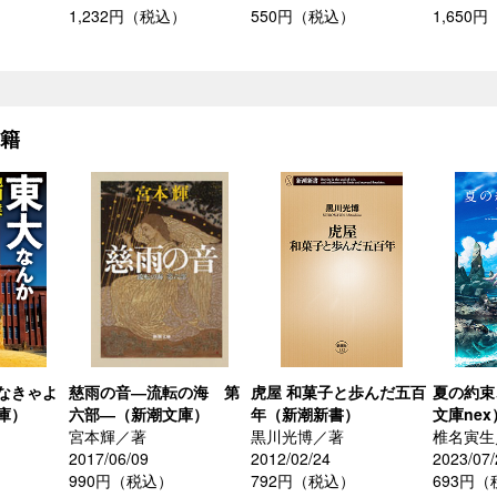
1,232円（税込）
550円（税込）
1,650
書籍
なきゃよ
慈雨の音―流転の海 第
虎屋 和菓子と歩んだ五百
夏の約束
庫）
六部―（新潮文庫）
年（新潮新書）
文庫nex
宮本輝／著
黒川光博／著
椎名寅生
2017/06/09
2012/02/24
2023/07/
990円（税込）
792円（税込）
693円