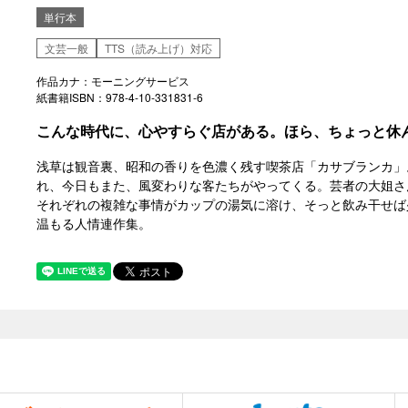
単行本
文芸一般
TTS（読み上げ）対応
作品カナ：モーニングサービス
紙書籍ISBN：978-4-10-331831-6
こんな時代に、心やすらぐ店がある。ほら、ちょっと休
浅草は観音裏、昭和の香りを色濃く残す喫茶店「カサブランカ」
れ、今日もまた、風変わりな客たちがやってくる。芸者の大姐さ
それぞれの複雑な事情がカップの湯気に溶け、そっと飲み干せば
温もる人情連作集。