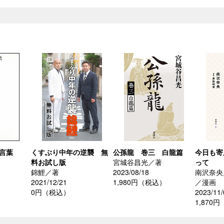
の言葉
くすぶり中年の逆襲 無
公孫龍 巻三 白龍篇
今日も寄
料お試し版
宮城谷昌光／著
って
錦鯉／著
2023/08/18
南沢奈央
）
2021/12/21
1,980円（税込）
／漫画
0円（税込）
2023/11/
1,870