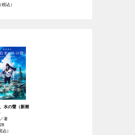
円（税込）
、水の聲（新潮
）
／著
28
（税込）