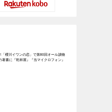
）年「櫻川イワンの恋」で第80回オール讀物
他の著書に『乾杯屋』『当マイクロフォン』