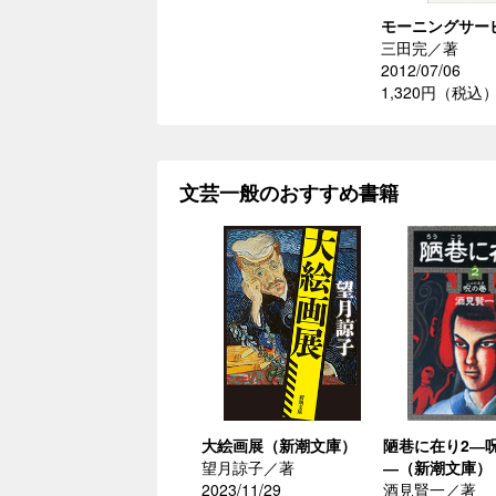
モーニングサー
三田完／著
2012/07/06
1,320円（税込
文芸一般のおすすめ書籍
大絵画展（新潮文庫）
陋巷に在り2―
望月諒子／著
―（新潮文庫）
2023/11/29
酒見賢一／著