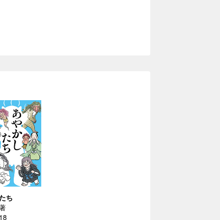
たち
著
18