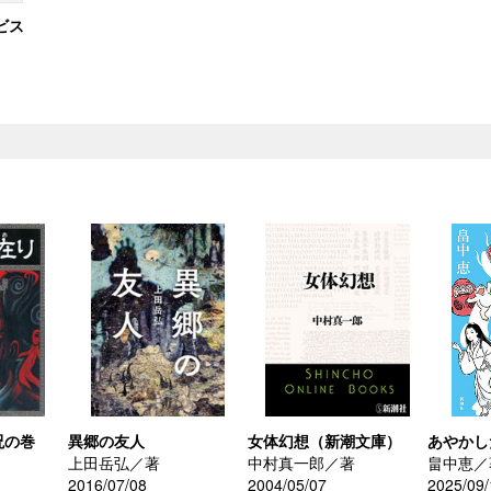
ビス
）
呪の巻
異郷の友人
女体幻想（新潮文庫）
あやかし
上田岳弘／著
中村真一郎／著
畠中恵／
2016/07/08
2004/05/07
2025/09/