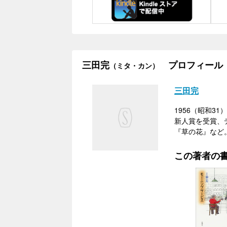
三田完
プロフィール
（ミタ・カン）
三田完
1956（昭和3
新人賞を受賞、
『草の花』など
この著者の