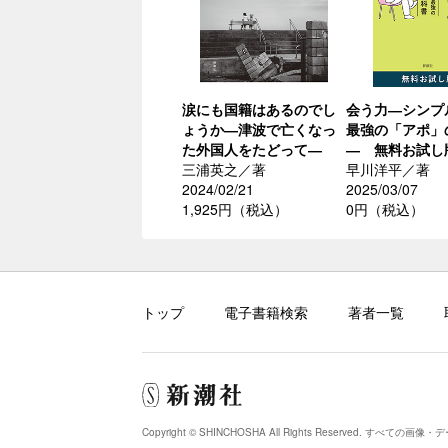
涙にも国籍はあるのでし
会う力―シンプ
ょうか―津波で亡くなっ
最強の「アポ」
た外国人をたどって―
― 無料お試し
三浦英之／著
早川洋平／著
2024/02/21
2025/03/07
1,925円（税込）
0円（税込）
トップ
電子書籍検索
著者一覧
Copyright © SHINCHOSHA All Rights Reserved.
すべての画像・デ