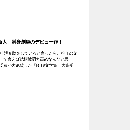
新人、満身創痍のデビュー作！
の排泄介助をしていると言ったら、担任の先
ーで言えば結構戦闘力高めなんだと思
員が大絶賛した「R-18文学賞」大賞受