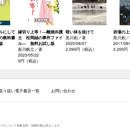
ルにして
縁切り上等！―離婚弁護
暗い林を抜けて
岩場の上
の教科書
士 松岡紬の事件ファイ
黒川創／著
黒川創／
版
ル― 無料お試し版
2020/08/07
2017/08/
新川帆立／著
2,090円（税込）
2,200
2023/05/22
0円（税込）
取り扱い電子書店一覧
お問い合わせ
ータについて無断使用・無断転載を禁止します。