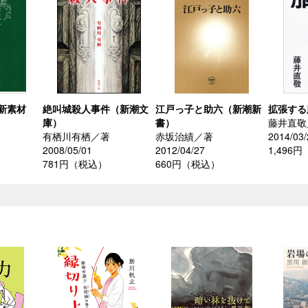
新素材
絶叫城殺人事件（新潮文
江戸っ子と助六（新潮新
拡張する
庫）
書）
藤井直敬
有栖川有栖／著
赤坂治績／著
2014/03/
2008/05/01
2012/04/27
1,496
）
781円（税込）
660円（税込）