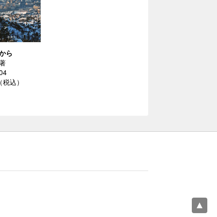
から
著
04
円（税込）