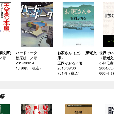
潮文庫）
ハードトーク
お家さん（上）（新潮文
世界でい
／著
松原耕二／著
庫）
（新潮文
2014/03/14
玉岡かおる／著
小林信彦
1,496円（税込）
2016/09/30
2004/03/
781円（税込）
660円
書籍