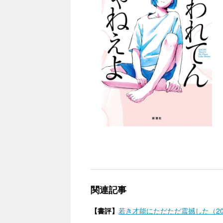
関連記事
【書評】
若き才能にただただ震撼した（20