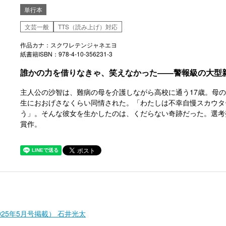
単行本
文芸一般
TTS（読み上げ）対応
作品カナ：スクワレテンジャネエヨ
紙書籍ISBN：978-4-10-356231-3
誰かの力を借りなきゃ、笑えなかった――警報級の大型
主人公の沙智は、難病の母を介護しながら高校に通う17歳。母
生におおげさなくらい同情された。「わたしは不幸自慢スカウタ
う」。そんな彼女を生かしたのは、くだらない奇跡だった。選考委
賞作。
25年5月号掲載） 石井光太