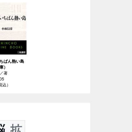
ちばん熱い島
庫）
／著
05
（税込）