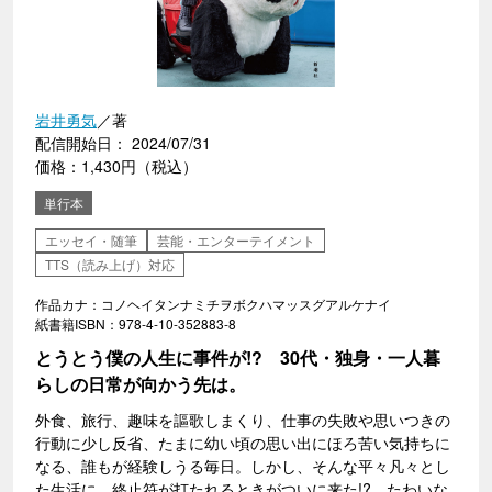
岩井勇気
／著
配信開始日： 2024/07/31
価格：1,430円（税込）
単行本
エッセイ・随筆
芸能・エンターテイメント
TTS（読み上げ）対応
作品カナ：コノヘイタンナミチヲボクハマッスグアルケナイ
紙書籍ISBN：978-4-10-352883-8
とうとう僕の人生に事件が!? 30代・独身・一人暮
らしの日常が向かう先は。
外食、旅行、趣味を謳歌しまくり、仕事の失敗や思いつきの
行動に少し反省、たまに幼い頃の思い出にほろ苦い気持ちに
なる、誰もが経験しうる毎日。しかし、そんな平々凡々とし
た生活に、終止符が打たれるときがついに来た!? たわいな