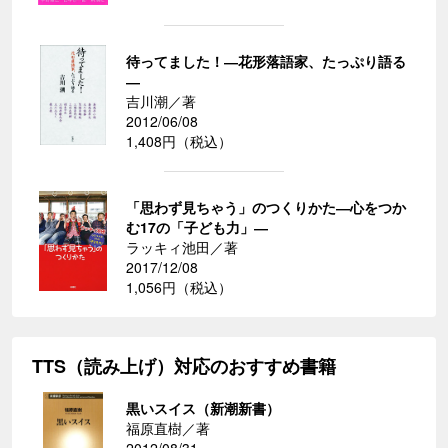
待ってました！―花形落語家、たっぷり語る
―
吉川潮／著
2012/06/08
1,408円（税込）
「思わず見ちゃう」のつくりかた―心をつか
む17の「子ども力」―
ラッキィ池田／著
2017/12/08
1,056円（税込）
TTS（読み上げ）対応のおすすめ書籍
黒いスイス（新潮新書）
福原直樹／著