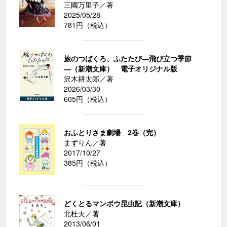
三國万里子／著
2025/05/28
781円（税込）
旅のつばくろ、ふたたび―飛び立つ季節
―（新潮文庫） 電子オリジナル版
沢木耕太郎／著
2026/03/30
605円（税込）
おふとりさま劇場 2巻（完）
まずりん／著
2017/10/27
385円（税込）
どくとるマンボウ昆虫記（新潮文庫）
北杜夫／著
2013/06/01