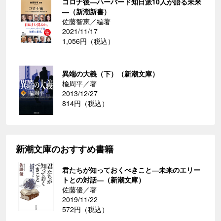
コロナ後―ハーバード知日派10人が語る未来
―（新潮新書）
佐藤智恵／編著
2021/11/17
1,056円（税込）
異端の大義（下）（新潮文庫）
楡周平／著
2013/12/27
814円（税込）
新潮文庫のおすすめ書籍
君たちが知っておくべきこと―未来のエリー
トとの対話―（新潮文庫）
佐藤優／著
2019/11/22
572円（税込）