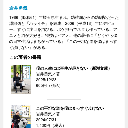
岩井勇気
1986（昭和61）年埼玉県生まれ。幼稚園からの幼馴染だった
澤部佑と「ハライチ」を結成、2006（平成18）年にデビュ
ー。すぐに注目を浴びる。ボケ担当でネタも作っている。ア
ニメと猫が大好き。特技はピアノ。他の著作に『どうやら僕
の日常生活はまちがっている』『この平坦な道を僕はまっす
ぐ歩けない』がある。
この著者の書籍
僕の人生には事件が起きない（新潮文庫）
岩井勇気／著
2025/12/23
605円（税込）
この平坦な道を僕はまっすぐ歩けない
岩井勇気／著
2024/07/31
1,430円（税込）