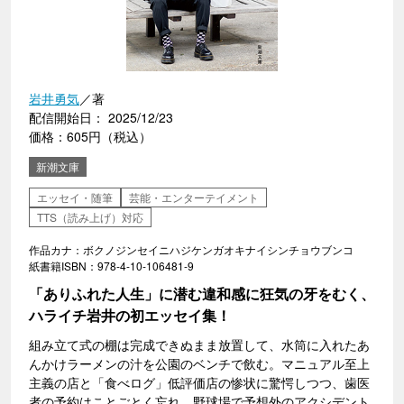
岩井勇気
／著
配信開始日： 2025/12/23
価格：605円（税込）
新潮文庫
エッセイ・随筆
芸能・エンターテイメント
TTS（読み上げ）対応
作品カナ：ボクノジンセイニハジケンガオキナイシンチョウブンコ
紙書籍ISBN：978-4-10-106481-9
「ありふれた人生」に潜む違和感に狂気の牙をむく、
ハライチ岩井の初エッセイ集！
組み立て式の棚は完成できぬまま放置して、水筒に入れたあ
んかけラーメンの汁を公園のベンチで飲む。マニュアル至上
主義の店と「食べログ」低評価店の惨状に驚愕しつつ、歯医
者の予約はことごとく忘れ、野球場で予想外のアクシデント