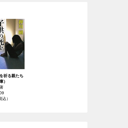
を祈る親たち
庫）
著
09
（税込）