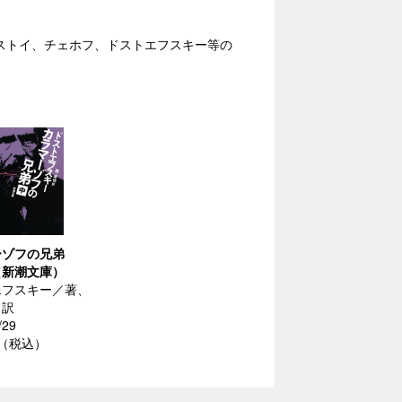
ルストイ、チェホフ、ドストエフスキー等の
ーゾフの兄弟
（新潮文庫）
エフスキー／著、
／訳
/29
円（税込）