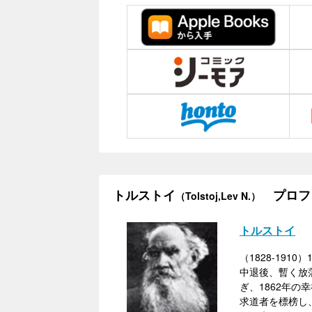
トルストイ
プロフ
（Tolstoj,Lev N.）
トルストイ
（1828-19
中退後、暫く放
ぎ、1862年
求道者を標榜し