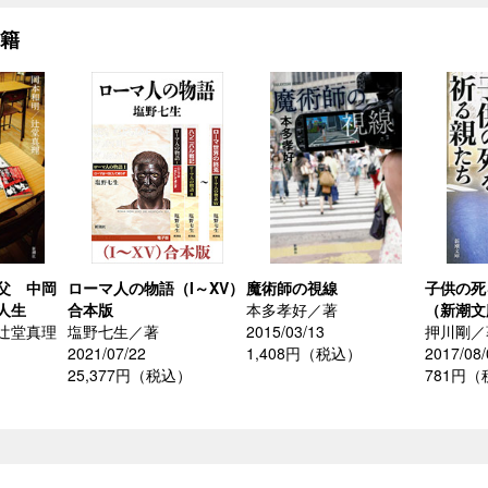
書籍
父 中岡
ローマ人の物語（I～XV）
魔術師の視線
子供の死
人生
合本版
本多孝好／著
（新潮文
辻堂真理
塩野七生／著
2015/03/13
押川剛／
2021/07/22
1,408円（税込）
2017/08/
25,377円（税込）
781円
）