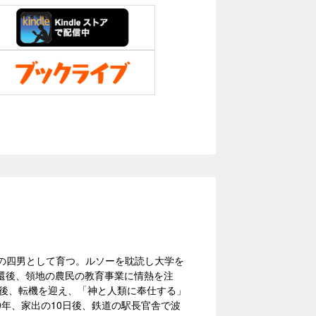
貴族の四男として育つ。ルソーを耽読し大学を
還後、領地の農民の教育事業に情熱を注
。後、転機を迎え、「神と人類に奉仕する」
0年、家出の10日後、鉄道の駅長官舎で波