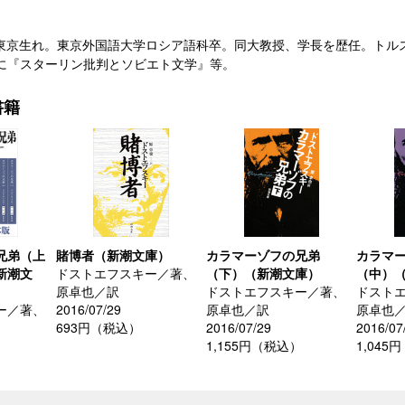
004）東京生れ。東京外国語大学ロシア語科卒。同大教授、学長を歴任。ト
に『スターリン批判とソビエト文学』等。
書籍
兄弟（上
賭博者（新潮文庫）
カラマーゾフの兄弟
カラマ
新潮文
ドストエフスキー／著、
（下）（新潮文庫）
（中）
原卓也／訳
ドストエフスキー／著、
ドスト
ー／著、
2016/07/29
原卓也／訳
原卓也
693円（税込）
2016/07/29
2016/07
1,155円（税込）
1,045
）