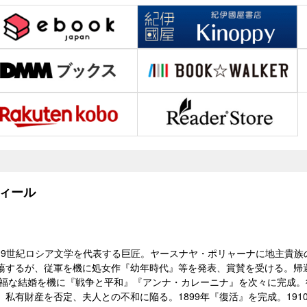
ィール
10）19世紀ロシア文学を代表する巨匠。ヤースナヤ・ポリャーナに地主
蕩するが、従軍を機に処女作『幼年時代』等を発表、賞賛を受ける。帰
の幸福な結婚を機に『戦争と平和』『アンナ・カレーニナ』を次々に完成
、私有財産を否定、夫人との不和に陥る。1899年『復活』を完成。191