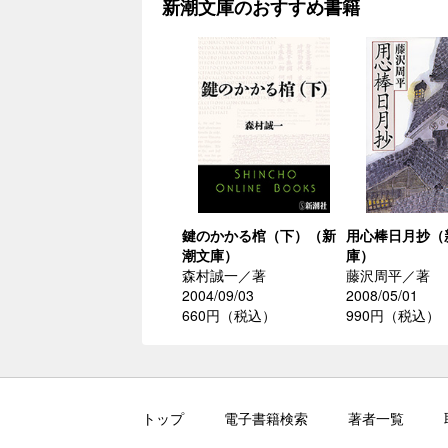
新潮文庫のおすすめ書籍
鍵のかかる棺（下）（新
用心棒日月抄（
潮文庫）
庫）
森村誠一／著
藤沢周平／著
2004/09/03
2008/05/01
660円（税込）
990円（税込）
トップ
電子書籍検索
著者一覧