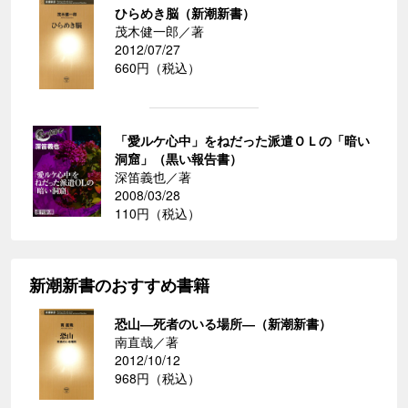
ひらめき脳（新潮新書）
茂木健一郎／著
2012/07/27
660円（税込）
「愛ルケ心中」をねだった派遣ＯＬの「暗い
洞窟」（黒い報告書）
深笛義也／著
2008/03/28
110円（税込）
新潮新書のおすすめ書籍
恐山―死者のいる場所―（新潮新書）
南直哉／著
2012/10/12
968円（税込）