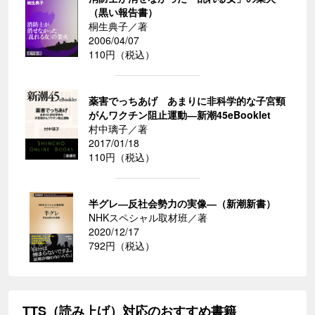
（黒い報告書）
桐生典子／著
2006/04/07
110円（税込）
薬害でっちあげ あまりに非科学的な子宮頸
がんワクチン阻止運動―新潮45eBooklet
村中璃子／著
2017/01/18
110円（税込）
半グレ―反社会勢力の実像―（新潮新書）
NHKスペシャル取材班／著
2020/12/17
792円（税込）
TTS（読み上げ）対応のおすすめ書籍