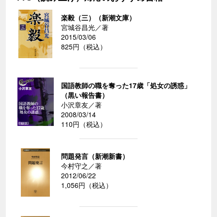
楽毅（三）（新潮文庫）
宮城谷昌光／著
2015/03/06
825円（税込）
国語教師の職を奪った17歳「処女の誘惑」
（黒い報告書）
小沢章友／著
2008/03/14
110円（税込）
問題発言（新潮新書）
今村守之／著
2012/06/22
1,056円（税込）