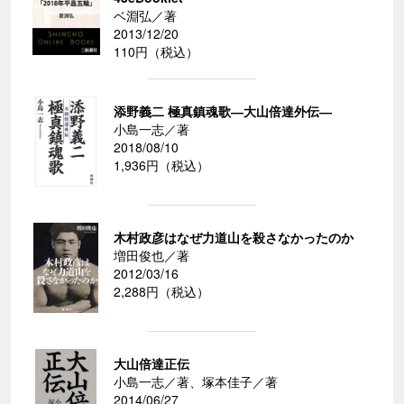
ベ淵弘／著
2013/12/20
110円（税込）
添野義二 極真鎮魂歌―大山倍達外伝―
小島一志／著
2018/08/10
1,936円（税込）
木村政彦はなぜ力道山を殺さなかったのか
増田俊也／著
2012/03/16
2,288円（税込）
大山倍達正伝
小島一志／著、塚本佳子／著
2014/06/27