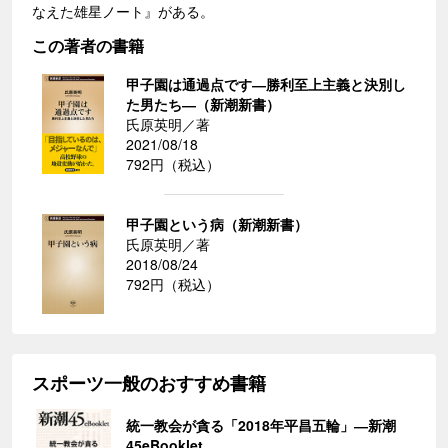
なえた雄星ノート』がある。
この著者の書籍
甲子園は通過点です―勝利至上主義と決別し
た男たち―（新潮新書）
氏原英明／著
2021/08/18
792円（税込）
甲子園という病（新潮新書）
氏原英明／著
2018/08/24
792円（税込）
スポーツ一般のおすすめ書籍
統一教会が貪る「2018年平昌五輪」―新潮
45eBooklet