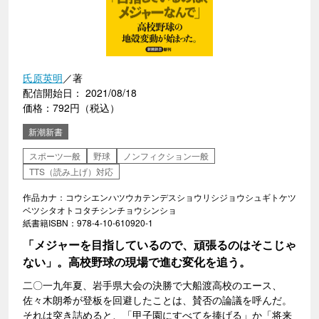
氏原英明
／著
配信開始日： 2021/08/18
価格：792円（税込）
新潮新書
スポーツ一般
野球
ノンフィクション一般
TTS（読み上げ）対応
作品カナ：コウシエンハツウカテンデスショウリシジョウシュギトケツ
ベツシタオトコタチシンチョウシンショ
紙書籍ISBN：978-4-10-610920-1
「メジャーを目指しているので、頑張るのはそこじゃ
ない」。高校野球の現場で進む変化を追う。
二〇一九年夏、岩手県大会の決勝で大船渡高校のエース、
佐々木朗希が登板を回避したことは、賛否の論議を呼んだ。
それは突き詰めると、「甲子園にすべてを捧げる」か「将来