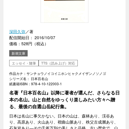
深田久弥
／著
配信開始日： 2016/10/07
価格：528円（税込）
新潮文庫
エッセイ・随筆
TTS（読み上げ）対応
作品カナ：サンチョウノイコイニホンヒャクメイザンノソノゴ
シリーズ名： 日本百名山
紙書籍ISBN：978-4-10-122003-1
名著『日本百名山』以降に著者が選んだ、さらなる日
本の名山。山と自然をゆっくり楽しみたい方々へ贈
る、最後の自選山岳紀行集。
日本は名山に事欠かない。日本の山は、森林あり、渓谷あ
り、高原あり、火山あり、褶曲山脈あり、秩父古成層あり、
石灰岩あり―その千差万別の美しさと品格、古い歴史で、山