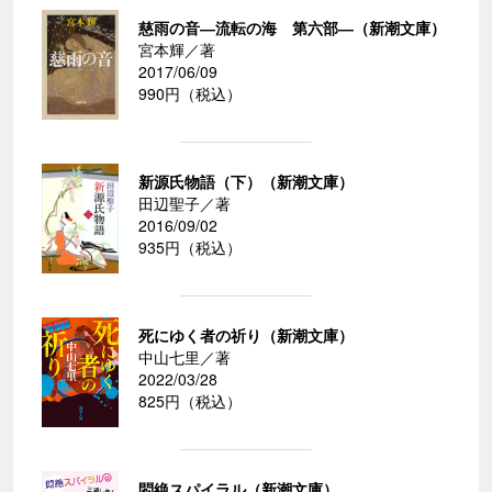
慈雨の音―流転の海 第六部―（新潮文庫）
宮本輝／著
2017/06/09
990円（税込）
新源氏物語（下）（新潮文庫）
田辺聖子／著
2016/09/02
935円（税込）
死にゆく者の祈り（新潮文庫）
中山七里／著
2022/03/28
825円（税込）
悶絶スパイラル（新潮文庫）