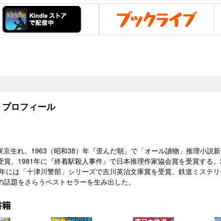
プロフィール
22）東京生れ。1963（昭和38）年『歪んだ朝』で「オール讀物」推理小説
受賞。1981年に『終着駅殺人事件』で日本推理作家協会賞を受賞する。2
19年には「十津川警部」シリーズで吉川英治文庫賞を受賞。鉄道ミステ
の話題をさらうベストセラーを生み出した。
書籍