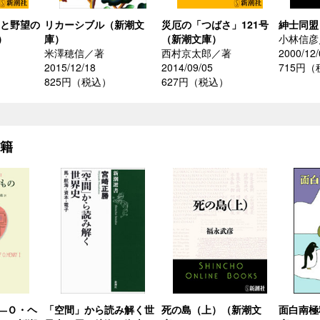
愛と野望の
リカーシブル（新潮文
災厄の「つばさ」121号
紳士同盟
）
庫）
（新潮文庫）
小林信彦
米澤穂信／著
西村京太郎／著
2000/12/
2015/12/18
2014/09/05
715円
825円（税込）
627円（税込）
書籍
―Ｏ・ヘ
「空間」から読み解く世
死の島（上）（新潮文
面白南極