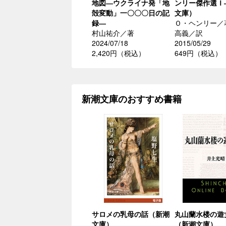
地図―ウクライナ発「地
ンリー傑作選Ｉ
殻変動」一〇〇〇日の記
文庫）
録―
Ｏ・ヘンリー／
村山祐介／著
高義／訳
2024/07/18
2015/05/29
2,420円（税込）
649円（税込）
新潮文庫のおすすめ書籍
サロメの乳母の話（新潮
丸山蘭水楼の遊
文庫）
（新潮文庫）