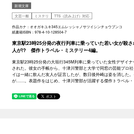
新潮文庫
文芸一般
ミステリ
TTS（読み上げ）対応
作品カナ：オオガキユキ345エムレッシャノサツイシンチョウブンコ
紙書籍ISBN：978-4-10-128504-7
東京駅23時25分発の夜行列車に乗っていた若い女が殺
人が!? 傑作トラベル・ミステリー4編。
東京駅23時25分発の大垣行345M列車に乗っていた女性デザイ
された。彼女の手帳から、十津川警部と大学で同窓の芸能プロ社
イは一緒に飲んだ友人が証言したが、数日後外崎は姿を消した。
が……。表題作をはじめ、十津川警部が活躍する傑作トラベル・