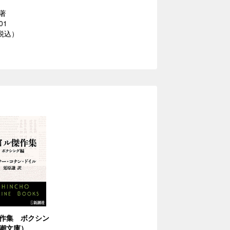
著
01
（税込）
作集 ボクシン
潮文庫）