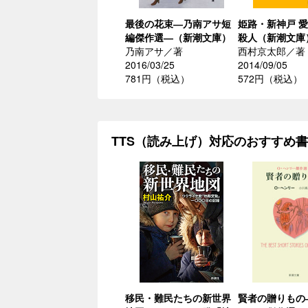
最後の花束―乃南アサ短
姫路・新神戸 
編傑作選―（新潮文庫）
殺人（新潮文庫
乃南アサ／著
西村京太郎／著
2016/03/25
2014/09/05
781円（税込）
572円（税込）
TTS（読み上げ）対応のおすすめ
移民・難民たちの新世界
賢者の贈りもの