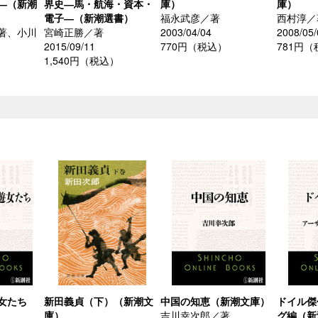
―（新潮
界史―馬・航海・資本・
庫）
庫）
電子―（新潮選書）
福永武彦／著
西村淳／
著、小川
宮崎正勝／著
2003/04/04
2008/05/
2015/09/11
770円（税込）
781円
1,540円（税込）
女たち
新田義貞（下）（新潮文
中国の知恵（新潮文庫）
ドイル傑
庫）
吉川幸次郎／著
グ編（新