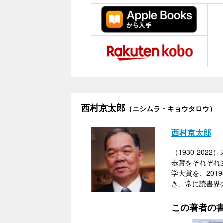
西村京太郎
（ニシムラ・キョウタロウ）
西村京太郎
（1930-20
歩賞をそれぞれ
学大賞を、20
き、常に読書界
この著者の