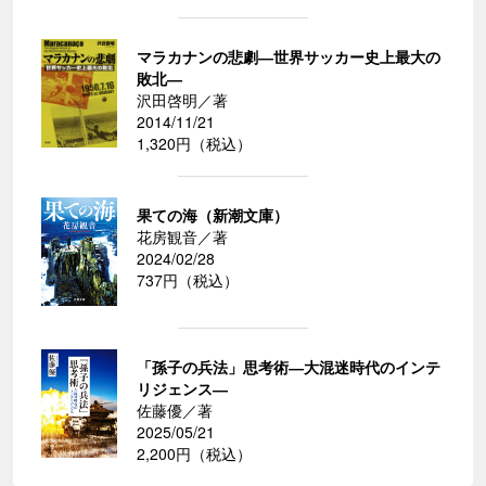
マラカナンの悲劇―世界サッカー史上最大の
敗北―
沢田啓明／著
2014/11/21
1,320円（税込）
果ての海（新潮文庫）
花房観音／著
2024/02/28
737円（税込）
「孫子の兵法」思考術―大混迷時代のインテ
リジェンス―
佐藤優／著
2025/05/21
2,200円（税込）