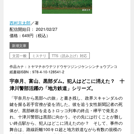
西村京太郎
／著
配信開始日： 2021/02/27
価格：649円（税込）
新潮文庫
文芸一般
ミステリ
TTS（読み上げ）対応
作品カナ：トヤマチホウテツドウサツジンジケンシンチョウブンコ
紙書籍ISBN：978-4-10-128541-2
宇奈月、富山、黒部ダム。犯人はどこに消えた？ 十
津川警部活躍の「地方鉄道」シリーズ。
「宇奈月から黒部への旅」と書き残し、政界スキャンダルの
鍵を握る若手官僚が姿を消した。彼を追う女性新聞記者の死
体が、黒部峡谷を走るトロッコ列車の終点・欅平で発見さ
れ、十津川警部は黒部に向かう。その先には行くことが難し
い終点駅から、犯人はどこに消えたのか？ そして、事件の
舞台は、路線距離100キロ超と地方鉄道ながら有数の規模の