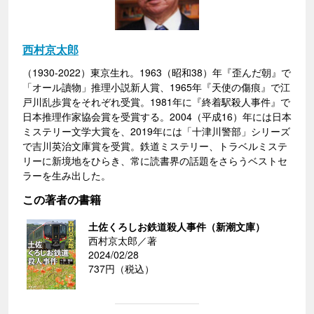
西村京太郎
（1930-2022）東京生れ。1963（昭和38）年『歪んだ朝』で
「オール讀物」推理小説新人賞、1965年『天使の傷痕』で江
戸川乱歩賞をそれぞれ受賞。1981年に『終着駅殺人事件』で
日本推理作家協会賞を受賞する。2004（平成16）年には日本
ミステリー文学大賞を、2019年には「十津川警部」シリーズ
で吉川英治文庫賞を受賞。鉄道ミステリー、トラベルミステ
リーに新境地をひらき、常に読書界の話題をさらうベストセ
ラーを生み出した。
この著者の書籍
土佐くろしお鉄道殺人事件（新潮文庫）
西村京太郎／著
2024/02/28
737円（税込）