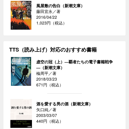
風屋敷の告白（新潮文庫）
藤田宜永／著
2016/04/22
1,023円（税込）
TTS（読み上げ）対応のおすすめ書籍
虚空の冠（上）―覇者たちの電子書籍戦争
―（新潮文庫）
楡周平／著
2018/03/23
671円（税込）
酒を愛する男の酒（新潮文庫）
矢口純／著
2003/03/07
440円（税込）