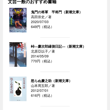
文芸一般のおすすめ書籍
鬼門の将軍 平将門（新潮文庫）
高田崇史／著
2020/07/03
649円（税込）
峠―慶次郎縁側日記―（新潮文庫）
北原亞以子／著
2014/05/09
770円（税込）
怒らぬ慶之助（新潮文庫）
山本周五郎／著
2012/07/01
616円（税込）