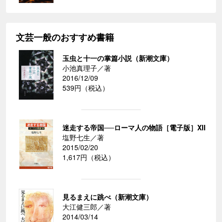
文芸一般のおすすめ書籍
玉虫と十一の掌篇小説（新潮文庫）
小池真理子／著
2016/12/09
539円（税込）
迷走する帝国──ローマ人の物語［電子版］XII
塩野七生／著
2015/02/20
1,617円（税込）
見るまえに跳べ（新潮文庫）
大江健三郎／著
2014/03/14