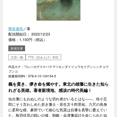
熊谷達也
／著
配信開始日： 2022/12/23
価格：1,100円（税込）
新潮文庫
文芸一般
TTS（読み上げ）対応
作品カナ：ワレハカゲスケバクマツセンダイリュウセイデンシンチョウ
ブンコ
紙書籍ISBN：978-4-10-134154-5
義を貫き、儚き命を燃やす。東北の雄藩に生きた知ら
れざる英雄。著者新境地、感涙の時代長編！
仙台藩にもおぬしのような切れ者がいるとはな――。桂小五
郎にそう言わしめた若き藩士・若生文十郎景祐。六尺の長身
に柔和な瞳、豪胆でいて細心な気質は自藩を真摯に憂えてい
た。鳥羽伏見の戦いの後、朝敵・会津藩追討を命じられた仙