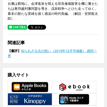
台藩は窮地に。会津進攻を唱える世良修蔵殺害を機に藩士た
ちは奥羽越列藩同盟を導き、戊辰戦争へとひた走ってゆく。
幕末の新たな英雄を描く感涙の時代長編。（解説・安部龍太
郎）
関連記事
【書評】
知られざる北の戦い（2019年12月号掲載） 縄田一
男
購入サイト