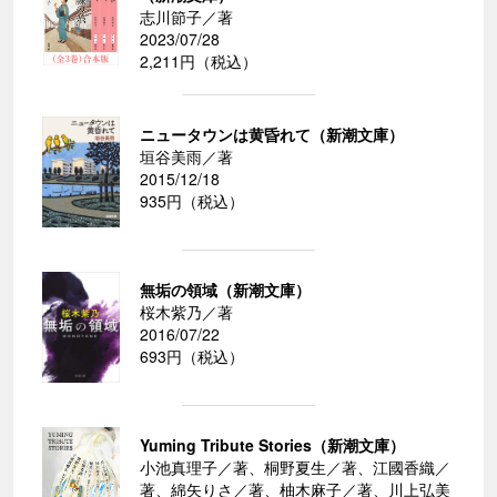
志川節子／著
2023/07/28
2,211円（税込）
ニュータウンは黄昏れて（新潮文庫）
垣谷美雨／著
2015/12/18
935円（税込）
無垢の領域（新潮文庫）
桜木紫乃／著
2016/07/22
693円（税込）
Yuming Tribute Stories（新潮文庫）
小池真理子／著、桐野夏生／著、江國香織／
著、綿矢りさ／著、柚木麻子／著、川上弘美