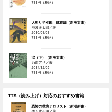
781円（税込）
人斬り半次郎 賊将編（新潮文庫）
池波正太郎／著
2010/09/03
781円（税込）
涙（下）（新潮文庫）
乃南アサ／著
2014/12/05
781円（税込）
TTS（読み上げ）対応のおすすめ書籍
恐怖の環境テロリスト（新潮新書）
佐々木正明／著