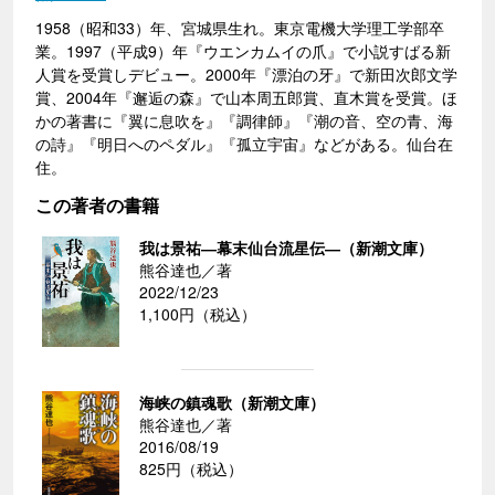
1958（昭和33）年、宮城県生れ。東京電機大学理工学部卒
業。1997（平成9）年『ウエンカムイの爪』で小説すばる新
人賞を受賞しデビュー。2000年『漂泊の牙』で新田次郎文学
賞、2004年『邂逅の森』で山本周五郎賞、直木賞を受賞。ほ
かの著書に『翼に息吹を』『調律師』『潮の音、空の青、海
の詩』『明日へのペダル』『孤立宇宙』などがある。仙台在
住。
この著者の書籍
我は景祐―幕末仙台流星伝―（新潮文庫）
熊谷達也／著
2022/12/23
1,100円（税込）
海峡の鎮魂歌（新潮文庫）
熊谷達也／著
2016/08/19
825円（税込）