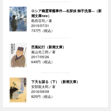
ロシア幽霊軍艦事件―名探偵 御手洗潔―（新
潮文庫nex）
島田荘司／著
2015/07/31
737円（税込）
芭蕉紀行（新潮文庫）
嵐山光三郎／著
2017/05/26
649円（税込）
下天を謀る（下）（新潮文庫）
安部龍太郎／著
2016/09/09
825円（税込）