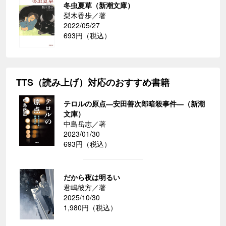
冬虫夏草（新潮文庫）
梨木香歩／著
2022/05/27
693円（税込）
TTS（読み上げ）対応のおすすめ書籍
テロルの原点―安田善次郎暗殺事件―（新潮
文庫）
中島岳志／著
2023/01/30
693円（税込）
だから夜は明るい
君嶋彼方／著
2025/10/30
1,980円（税込）