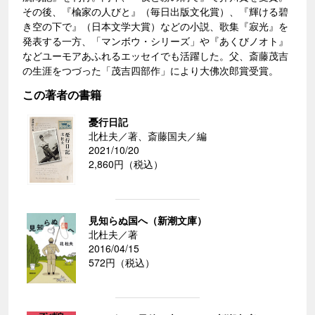
その後、『楡家の人びと』（毎日出版文化賞）、『輝ける碧
き空の下で』（日本文学大賞）などの小説、歌集『寂光』を
発表する一方、「マンボウ・シリーズ」や『あくびノオト』
などユーモアあふれるエッセイでも活躍した。父、斎藤茂吉
の生涯をつづった「茂吉四部作」により大佛次郎賞受賞。
この著者の書籍
憂行日記
北杜夫／著、斎藤国夫／編
2021/10/20
2,860円（税込）
見知らぬ国へ（新潮文庫）
北杜夫／著
2016/04/15
572円（税込）