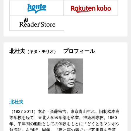
北杜夫
プロフィール
（キタ・モリオ）
北杜夫
（1927-2011）本名・斎藤宗吉。東京青山生れ。旧制松本高
等学校を経て、東北大学医学部を卒業。神経科専攻。1960
年、半年間の船医としての体験をもとに『どくとるマンボウ
航海記』を刊行。同年、『夜と霧の隅で』で芥川賞を受賞。