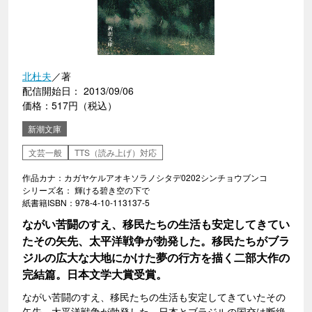
北杜夫
／著
配信開始日： 2013/09/06
価格：517円（税込）
新潮文庫
文芸一般
TTS（読み上げ）対応
作品カナ：カガヤケルアオキソラノシタデ0202シンチョウブンコ
シリーズ名： 輝ける碧き空の下で
紙書籍ISBN：978-4-10-113137-5
ながい苦闘のすえ、移民たちの生活も安定してきてい
たその矢先、太平洋戦争が勃発した。移民たちがブラ
ジルの広大な大地にかけた夢の行方を描く二部大作の
完結篇。日本文学大賞受賞。
ながい苦闘のすえ、移民たちの生活も安定してきていたその
矢先、太平洋戦争が勃発した。日本とブラジルの国交は断絶