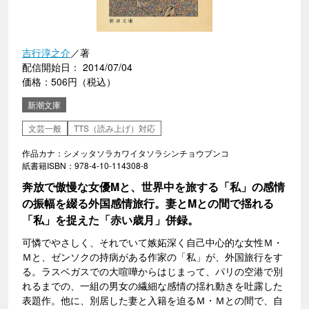
吉行淳之介
／著
配信開始日： 2014/07/04
価格：506円（税込）
新潮文庫
文芸一般
TTS（読み上げ）対応
作品カナ：シメッタソラカワイタソラシンチョウブンコ
紙書籍ISBN：978-4-10-114308-8
奔放で傲慢な女優Mと、世界中を旅する「私」の感情
の振幅を綴る外国感情旅行。妻とMとの間で揺れる
「私」を捉えた「赤い歳月」併録。
可憐でやさしく、それでいて嫉妬深く自己中心的な女性Ｍ・
Ｍと、ゼンソクの持病がある作家の「私」が、外国旅行をす
る。ラスベガスでの大喧嘩からはじまって、パリの空港で別
れるまでの、一組の男女の繊細な感情の揺れ動きを吐露した
表題作。他に、別居した妻と入籍を迫るＭ・Ｍとの間で、自