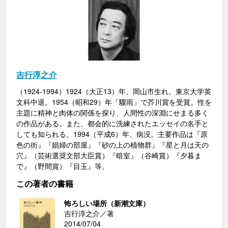
吉行淳之介
（1924-1994）1924（大正13）年、岡山市生れ。東京大学英
文科中退。1954（昭和29）年「驟雨」で芥川賞を受賞。性を
主題に精神と肉体の関係を探り、人間性の深淵にせまる多く
の作品がある。また、都会的に洗練されたエッセイの名手と
しても知られる。1994（平成6）年、病没。主要作品は『原
色の街』『娼婦の部屋』『砂の上の植物群』『星と月は天の
穴』（芸術選奨文部大臣賞）『暗室』（谷崎賞）『夕暮ま
で』（野間賞）『目玉』等。
この著者の書籍
怖ろしい場所（新潮文庫）
吉行淳之介／著
2014/07/04