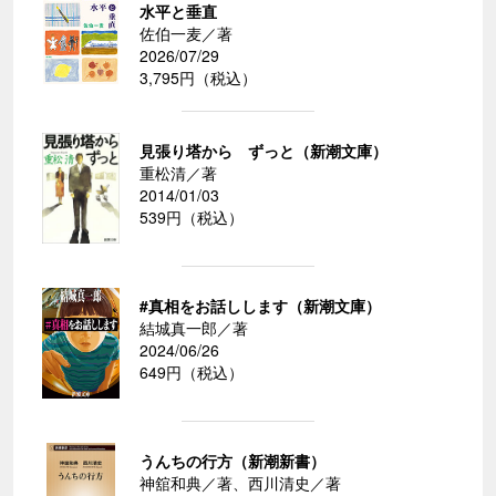
水平と垂直
佐伯一麦／著
2026/07/29
3,795円（税込）
見張り塔から ずっと（新潮文庫）
重松清／著
2014/01/03
539円（税込）
#真相をお話しします（新潮文庫）
結城真一郎／著
2024/06/26
649円（税込）
うんちの行方（新潮新書）
神舘和典／著、西川清史／著