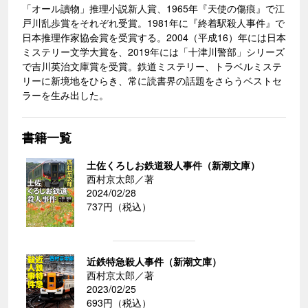
「オール讀物」推理小説新人賞、1965年『天使の傷痕』で江
戸川乱歩賞をそれぞれ受賞。1981年に『終着駅殺人事件』で
日本推理作家協会賞を受賞する。2004（平成16）年には日本
ミステリー文学大賞を、2019年には「十津川警部」シリーズ
で吉川英治文庫賞を受賞。鉄道ミステリー、トラベルミステ
リーに新境地をひらき、常に読書界の話題をさらうベストセ
ラーを生み出した。
書籍一覧
土佐くろしお鉄道殺人事件（新潮文庫）
西村京太郎／著
2024/02/28
737円（税込）
近鉄特急殺人事件（新潮文庫）
西村京太郎／著
2023/02/25
693円（税込）