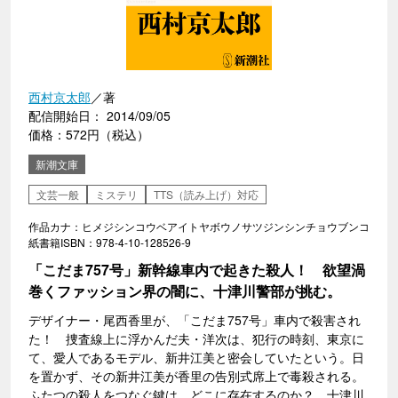
西村京太郎
／著
配信開始日： 2014/09/05
価格：572円（税込）
新潮文庫
文芸一般
ミステリ
TTS（読み上げ）対応
作品カナ：ヒメジシンコウベアイトヤボウノサツジンシンチョウブンコ
紙書籍ISBN：978-4-10-128526-9
「こだま757号」新幹線車内で起きた殺人！ 欲望渦
巻くファッション界の闇に、十津川警部が挑む。
デザイナー・尾西香里が、「こだま757号」車内で殺害され
た！ 捜査線上に浮かんだ夫・洋次は、犯行の時刻、東京に
て、愛人であるモデル、新井江美と密会していたという。日
を置かず、その新井江美が香里の告別式席上で毒殺される。
ふたつの殺人をつなぐ鍵は、どこに存在するのか？ 十津川