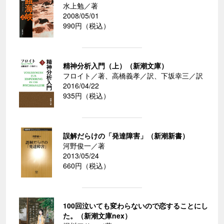
水上勉／著
2008/05/01
990円（税込）
精神分析入門（上）（新潮文庫）
フロイト／著、高橋義孝／訳、下坂幸三／訳
2016/04/22
935円（税込）
誤解だらけの「発達障害」（新潮新書）
河野俊一／著
2013/05/24
660円（税込）
100回泣いても変わらないので恋することにし
た。（新潮文庫nex）