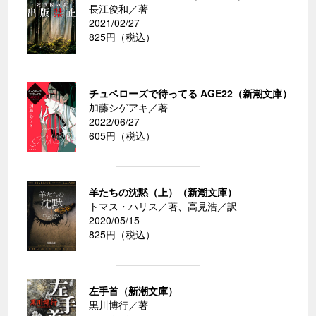
長江俊和／著
2021/02/27
825円（税込）
チュベローズで待ってる AGE22（新潮文庫）
加藤シゲアキ／著
2022/06/27
605円（税込）
羊たちの沈黙（上）（新潮文庫）
トマス・ハリス／著、高見浩／訳
2020/05/15
825円（税込）
左手首（新潮文庫）
黒川博行／著