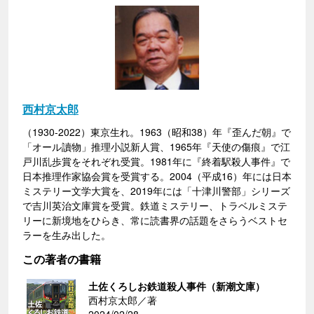
西村京太郎
（1930-2022）東京生れ。1963（昭和38）年『歪んだ朝』で
「オール讀物」推理小説新人賞、1965年『天使の傷痕』で江
戸川乱歩賞をそれぞれ受賞。1981年に『終着駅殺人事件』で
日本推理作家協会賞を受賞する。2004（平成16）年には日本
ミステリー文学大賞を、2019年には「十津川警部」シリーズ
で吉川英治文庫賞を受賞。鉄道ミステリー、トラベルミステ
リーに新境地をひらき、常に読書界の話題をさらうベストセ
ラーを生み出した。
この著者の書籍
土佐くろしお鉄道殺人事件（新潮文庫）
西村京太郎／著
2024/02/28