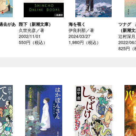
過去があ
陛下（新潮文庫）
海を覗く
ツナグ 
久世光彦／著
伊良刹那／著
（新潮文
2002/11/01
2024/03/27
辻村深月
550円（税込）
1,980円（税込）
2022/06/
825円