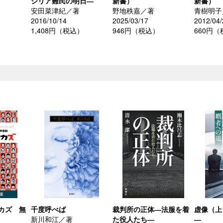
シリア難民の明日―
新書）
新書）
安田菜津紀／著
野地秩嘉／著
青樹明子
）
2016/10/14
2025/03/17
2012/04/
1,408円（税込）
946円（税込）
660円
カズ 無
千度呼べば
裁判所の正体―法服を着
虚像（上
新川和江／著
た役人たち―
―