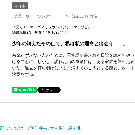
単行本
文芸一般
ファンタジー
TTS（読み上げ）対応
作品カナ：マイゴノリュウハヨアケヲマチワビル
紙書籍ISBN：978-4-10-353911-7
少年の消えたその山で、私は私の運命と出会う――。
余命わずかな老人のために、天空語で書かれた日記を読んでやっ
けることに。しかし、訪れた山の屋敷には、ある家族を襲った哀
いた。過去を打ち明けないまま消えていこうとする龍と、さまよ
決意をする。
になった件（2021年4月号掲載） 岸本惟