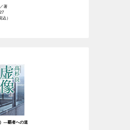
／著
27
（税込）
）―覇者への道