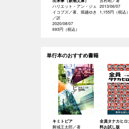
出来事（新潮文庫）
吉村昭／著
ハリエット・アン・ジェ
2013/06/07
イコブズ／著、堀越ゆき
1,155円（税込
／訳
2020/08/07
693円（税込）
単行本のおすすめ書籍
キミトピア
全員タナカヒロ
舞城王太郎／著
料お試し版