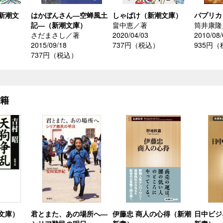
新潮文
はかぼんさん―空蝉風土
しゃばけ（新潮文庫）
パプリカ
記―（新潮文庫）
畠中恵／著
筒井康隆
さだまさし／著
2020/04/03
2010/08/
2015/09/18
737円（税込）
935円
737円（税込）
書籍
文庫）
君とまた、あの場所へ―
伊藤忠 商人の心得（新潮
日中ビジ