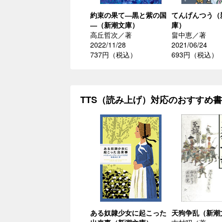
約束の果て―黒と紫の国
てんげんつう（
―（新潮文庫）
庫）
高丘哲次／著
畠中恵／著
2022/11/28
2021/06/24
737円（税込）
693円（税込）
TTS（読み上げ）対応のおすすめ
ある奴隷少女に起こった
天狗争乱（新潮