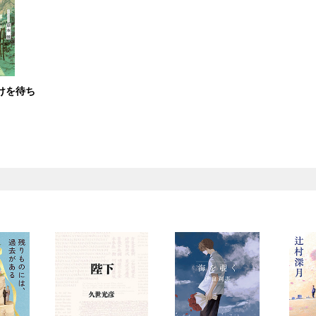
けを待ち
）