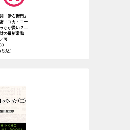
開「伊右衛門」
密「コカ・コー
っちが賢い？―
財の最新常識―
／著
30
円（税込）