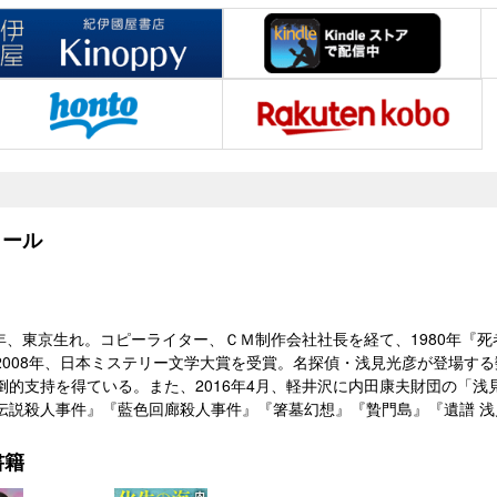
ール
）年、東京生れ。コピーライター、ＣＭ制作会社社長を経て、1980年『死
2008年、日本ミステリー文学大賞を受賞。名探偵・浅見光彦が登場す
倒的支持を得ている。また、2016年4月、軽井沢に内田康夫財団の「浅
伝説殺人事件』『藍色回廊殺人事件』『箸墓幻想』『贄門島』『遺譜 
書籍