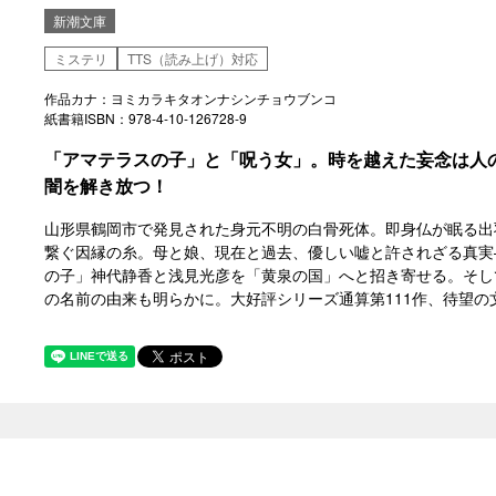
新潮文庫
ミステリ
TTS（読み上げ）対応
作品カナ：ヨミカラキタオンナシンチョウブンコ
紙書籍ISBN：978-4-10-126728-9
「アマテラスの子」と「呪う女」。時を越えた妄念は人
闇を解き放つ！
山形県鶴岡市で発見された身元不明の白骨死体。即身仏が眠る出
繋ぐ因縁の糸。母と娘、現在と過去、優しい嘘と許されざる真実
の子」神代静香と浅見光彦を「黄泉の国」へと招き寄せる。そし
の名前の由来も明らかに。大好評シリーズ通算第111作、待望の