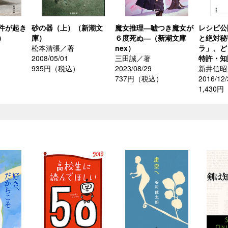
件が起き
砂の器（上）（新潮文
魔女推理―嘘つき魔女が
レシピ公
）
庫）
６度死ぬ―（新潮文庫
と絶対秘
松本清張／著
nex）
ラ」、ど
2008/05/01
三田誠／著
特許・知
935円（税込）
2023/08/29
新井信昭
737円（税込）
2016/12/
1,430