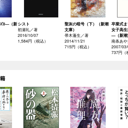
ズ0―（新
シスト
聖灰の暗号（下）（新潮
卒業式ま
初瀬礼／著
文庫）
女子高生
2016/10/07
帚木蓬生／著
―（新潮
1,584円（税込）
2014/11/21
南条あや
715円（税込）
2007/03/
737円
書籍