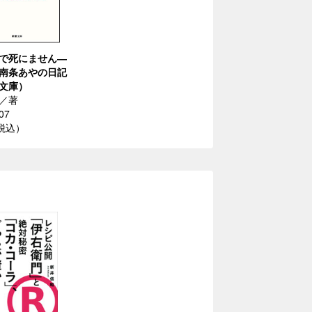
で死にません―
南条あやの日記
文庫）
／著
07
（税込）