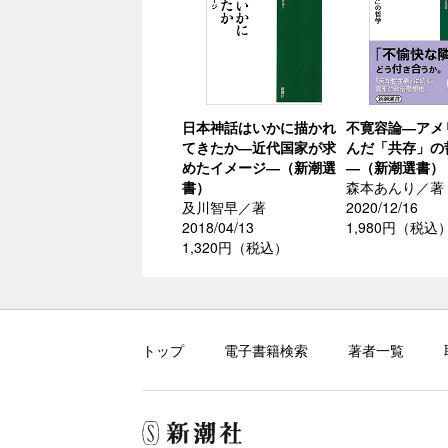
日本神話はいかに描かれ
不寛容論―アメ
てきたか―近代国家が求
んだ「共存」の
めたイメージ―（新潮選
―（新潮選書）
書）
森本あんり／著
及川智早／著
2020/12/16
2018/04/13
1,980円（税込
1,320円（税込）
トップ
電子書籍検索
著者一覧