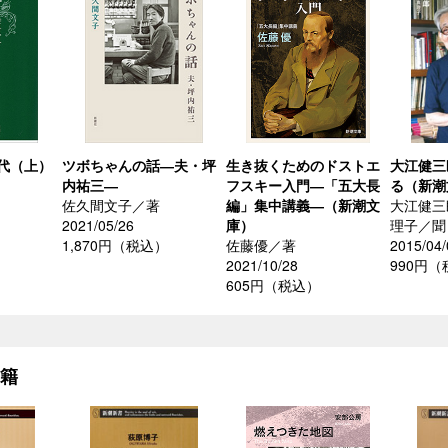
代（上）
ツボちゃんの話―夫・坪
生き抜くためのドストエ
大江健三
内祐三―
フスキー入門―「五大長
る（新潮
佐久間文子／著
編」集中講義―（新潮文
大江健三
2021/05/26
庫）
理子／聞
）
1,870円（税込）
佐藤優／著
2015/04/
2021/10/28
990円
605円（税込）
書籍