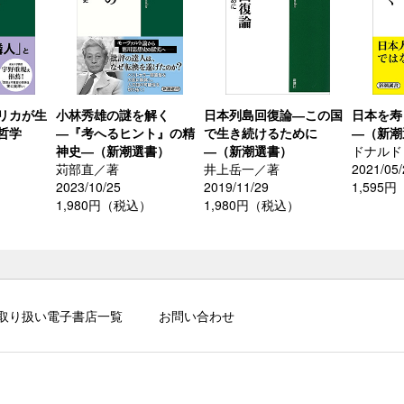
リカが生
小林秀雄の謎を解く
日本列島回復論―この国
日本を寿
哲学
―『考へるヒント』の精
で生き続けるために
―（新潮
神史―（新潮選書）
―（新潮選書）
ドナルド
苅部直／著
井上岳一／著
2021/05/
2023/10/25
2019/11/29
1,595
）
1,980円（税込）
1,980円（税込）
取り扱い電子書店一覧
お問い合わせ