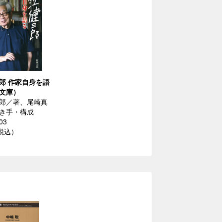
郎 作家自身を語
文庫）
郎／著、尾崎真
き手・構成
03
（税込）