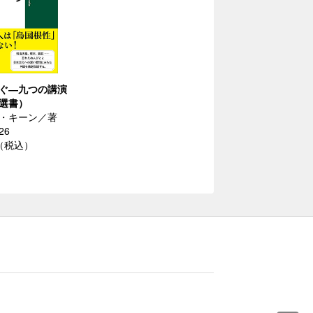
ぐ―九つの講演
選書）
・キーン／著
26
円（税込）