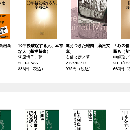
新潮新
10年後破綻する人、幸福
燃えつきた地図（新潮文
「心の傷
な人（新潮新書）
庫）
勝ち（新
荻原博子／著
安部公房／著
中嶋聡／
2016/05/27
2024/03/07
2011/12/
836円（税込）
935円（税込）
660円