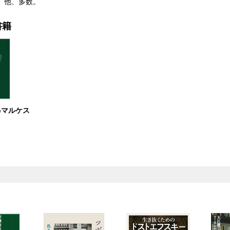
）他、多数。
書籍
=マルケス
）