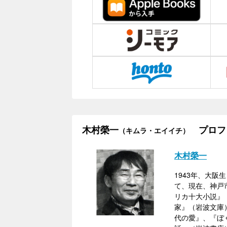
木村榮一
プロフ
（キムラ・エイイチ）
木村榮一
1943年、大
て、現在、神戸
リカ十大小説』
家』（岩波文庫
代の愛』、『ぼ