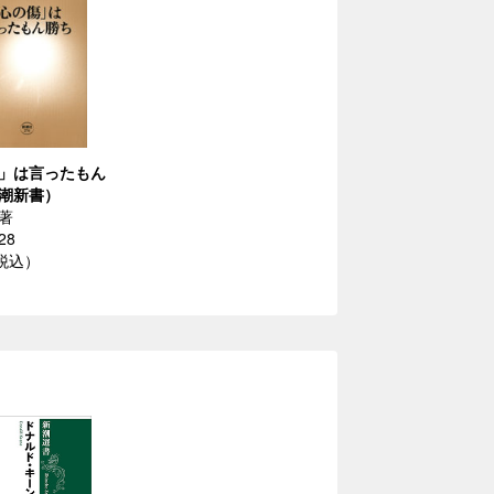
」は言ったもん
潮新書）
著
28
（税込）