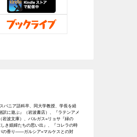
イスパニア語科卒、同大学教授、学長を経
翻訳に遊ぶ』（岩波書店）、『ラテンアメ
（岩波文庫）、バルガス=リョサ『緑の
悲しき娼婦たちの思い出』、『コレラの時
バの香り――ガルシア=マルケスとの対