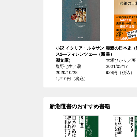
小説 イタリア・ルネサン
毒親の日本史（
ス2―フィレンツェ―（新
書）
潮文庫）
大塚ひかり／著
塩野七生／著
2021/03/17
2020/10/28
924円（税込）
1,210円（税込）
新潮選書のおすすめ書籍