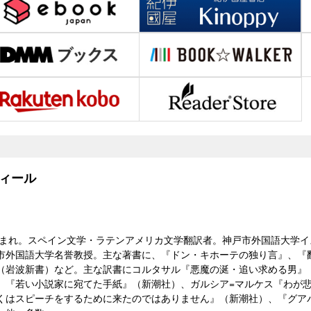
ィール
阪生まれ。スペイン文学・ラテンアメリカ文学翻訳者。神戸市外国語大学
市外国語大学名誉教授。主な著書に、『ドン・キホーテの独り言』、『
（岩波新書）など。主な訳書にコルタサル『悪魔の涎・追い求める男』
）『若い小説家に宛てた手紙』（新潮社）、ガルシア=マルケス『わが
くはスピーチをするために来たのではありません』（新潮社）、『グア