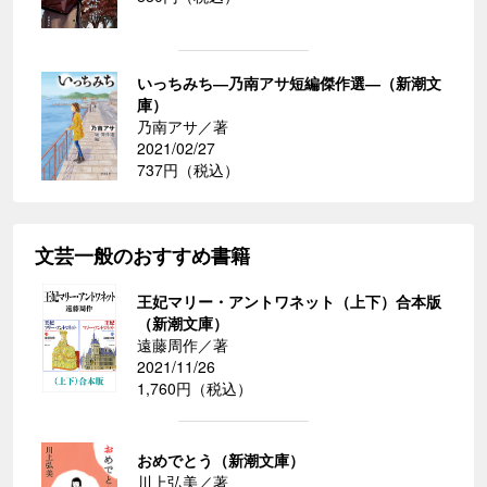
いっちみち―乃南アサ短編傑作選―（新潮文
庫）
乃南アサ／著
2021/02/27
737円（税込）
文芸一般のおすすめ書籍
王妃マリー・アントワネット（上下）合本版
（新潮文庫）
遠藤周作／著
2021/11/26
1,760円（税込）
おめでとう（新潮文庫）
川上弘美／著