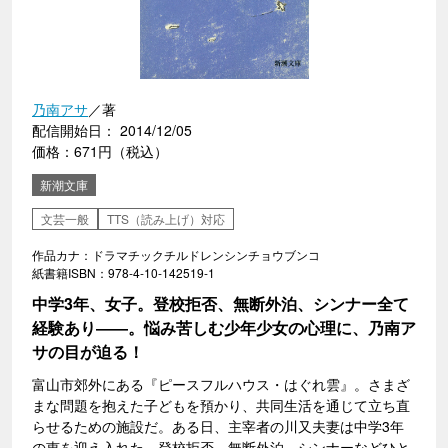
乃南アサ
／著
配信開始日： 2014/12/05
価格：671円（税込）
新潮文庫
文芸一般
TTS（読み上げ）対応
作品カナ：ドラマチックチルドレンシンチョウブンコ
紙書籍ISBN：978-4-10-142519-1
中学3年、女子。登校拒否、無断外泊、シンナー全て
経験あり――。悩み苦しむ少年少女の心理に、乃南ア
サの目が迫る！
富山市郊外にある『ピースフルハウス・はぐれ雲』。さまざ
まな問題を抱えた子どもを預かり、共同生活を通じて立ち直
らせるための施設だ。ある日、主宰者の川又夫妻は中学3年
の恵を迎え入れた。登校拒否、無断外泊、シンナーなどひと