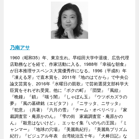
乃南アサ
1960（昭和35）年、東京生れ。早稲田大学中退後、広告代理
店勤務などを経て、作家活動に入る。1988年『幸福な朝食』
が日本推理サスペンス大賞優秀作になる。1996（平成8）年
『凍える牙』で直木賞を、2011年『地のはてから』で中央公
論文芸賞を、2016年『水曜日の凱歌』で芸術選奨文部科学大
臣賞をそれぞれ受賞。他に『ボクの町』『団欒』『風紋』
『晩鐘』『鎖』『嗤う闇』『しゃぼん玉』『ウツボカズラの
夢』『風の墓碑銘（エピタフ）』『ニサッタ、ニサッタ』
『犯意』（共著）『六月の雪』『チーム・オベリベリ』『家
裁調査官・庵原かのん』『雫の街 家裁調査官・庵原かの
ん』『殺意はないけど』、エッセイ集『いのちの王国』『ミ
ャンマー』『地球の穴場』『美麗島紀行』『美麗島プリズム
紀行』『ビジュアル年表 台湾統治五十年』『犬棒日記』な