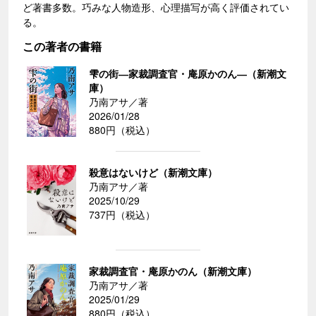
ど著書多数。巧みな人物造形、心理描写が高く評価されてい
る。
この著者の書籍
雫の街―家裁調査官・庵原かのん―（新潮文
庫）
乃南アサ／著
2026/01/28
880円（税込）
殺意はないけど（新潮文庫）
乃南アサ／著
2025/10/29
737円（税込）
家裁調査官・庵原かのん（新潮文庫）
乃南アサ／著
2025/01/29
880円（税込）