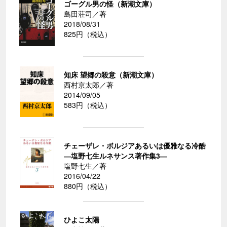
ゴーグル男の怪（新潮文庫）
島田荘司／著
2018/08/31
825円（税込）
知床 望郷の殺意（新潮文庫）
西村京太郎／著
2014/09/05
583円（税込）
チェーザレ・ボルジアあるいは優雅なる冷酷
―塩野七生ルネサンス著作集3―
塩野七生／著
2016/04/22
880円（税込）
ひよこ太陽