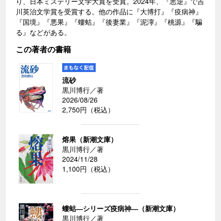
り、日本ミステリー文学大賞を受賞。2024年、『悪逆』で吉
川英治文学賞を受賞する。他の作品に『大博打』『疫病神』
『国境』『悪果』『螻蛄』『後妻業』『泥濘』『桃源』『騙
る』などがある。
この著者の書籍
流砂
黒川博行／著
2026/08/26
2,750円（税込）
熔果（新潮文庫）
黒川博行／著
2024/11/28
1,100円（税込）
螻蛄―シリーズ疫病神―（新潮文庫）
黒川博行／著