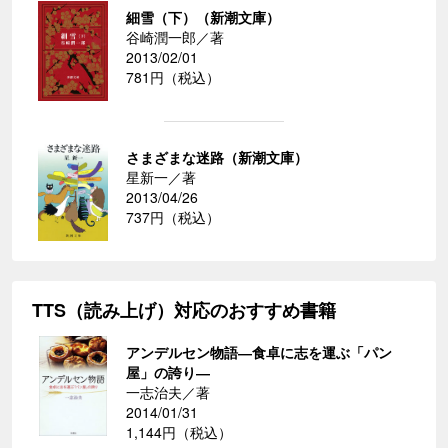
細雪（下）（新潮文庫）
谷崎潤一郎／著
2013/02/01
781円（税込）
さまざまな迷路（新潮文庫）
星新一／著
2013/04/26
737円（税込）
TTS（読み上げ）対応のおすすめ書籍
アンデルセン物語―食卓に志を運ぶ「パン
屋」の誇り―
一志治夫／著
2014/01/31
1,144円（税込）