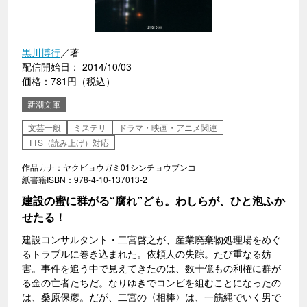
黒川博行
／著
配信開始日： 2014/10/03
価格：781円（税込）
新潮文庫
文芸一般
ミステリ
ドラマ・映画・アニメ関連
TTS（読み上げ）対応
作品カナ：ヤクビョウガミ01シンチョウブンコ
紙書籍ISBN：978-4-10-137013-2
建設の蜜に群がる“腐れ”ども。わしらが、ひと泡ふか
せたる！
建設コンサルタント・二宮啓之が、産業廃棄物処理場をめぐ
るトラブルに巻き込まれた。依頼人の失踪。たび重なる妨
害。事件を追う中で見えてきたのは、数十億もの利権に群が
る金の亡者たちだ。なりゆきでコンビを組むことになったの
は、桑原保彦。だが、二宮の〈相棒〉は、一筋縄でいく男で