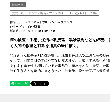
新潮文庫
文芸一般
ドラマ・映画・アニメ関連
TTS（読み上げ）対応
作品カナ：シロイキョトウ05シンチョウブンコ
シリーズ名： 白い巨塔
紙書籍ISBN：978-4-10-110437-9
癌の検査・手術、泥沼の教授選、誤診裁判などを綿密に
く人間の欲望と打算を迫真の筆に描く。
開始された医事裁判の控訴審は、原告側弁護人や里見たちの献身
そして、財前自身の体に不吉な病魔の影が…。厳正であるべき“
ますます重要性を増している医事裁判に題材をとり、徹底した取
照的生き方とを劇的に描ききった、社会派小説の金字塔の最終巻