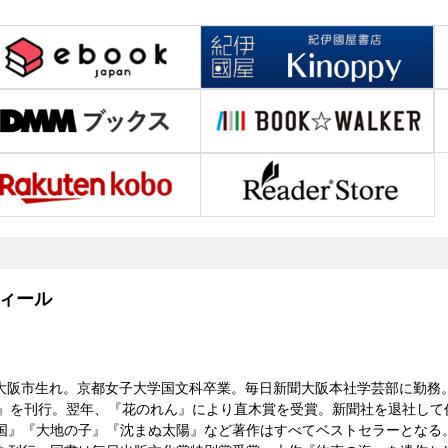
ィール
13）大阪市生れ。京都女子大学国文科卒業。毎日新聞大阪本社学芸部に勤務
簾』を刊行。翌年、『花のれん』により直木賞を受賞。新聞社を退社して
国』『大地の子』『沈まぬ太陽』など著作はすべてベストセラーとなる。19