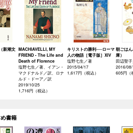
（新潮文
MACHIAVELLI, MY
キリストの勝利──ローマ
朝ごはん
FRIEND - The Life and
人の物語［電子版］XIV
庫）
Death of Florence
塩野七生／著
田辺聖子
塩野七生／著、イアン・
2015/04/17
2016/08/
マクドナルド／訳、ロナ
1,617円（税込）
605円
ルド・ドーア／訳
2019/10/25
1,716円（税込）
すめ書籍