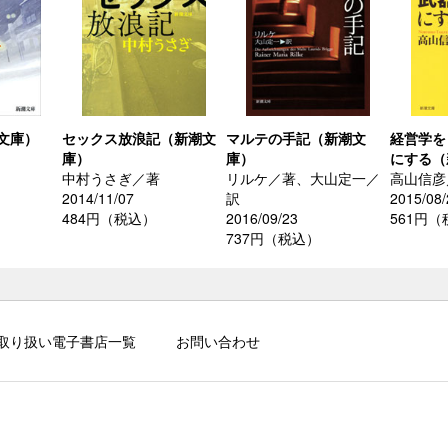
文庫）
セックス放浪記（新潮文
マルテの手記（新潮文
経営学を
庫）
庫）
にする（
中村うさぎ／著
リルケ／著、大山定一／
高山信彦
2014/11/07
訳
2015/08/
484円（税込）
2016/09/23
561円
737円（税込）
取り扱い電子書店一覧
お問い合わせ