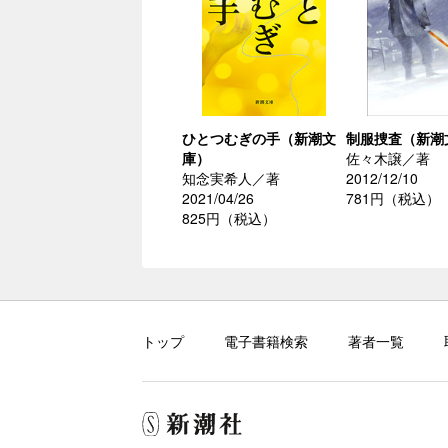
ひとつむぎの手（新潮文
制服捜査（新潮
庫）
佐々木譲／著
知念実希人／著
2012/12/10
2021/04/26
781円（税込）
825円（税込）
トップ
電子書籍検索
著者一覧