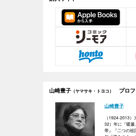
山崎豊子
プロフ
（ヤマサキ・トヨコ）
山崎豊子
（1924-20
32）年に『暖
帯』『二つの祖