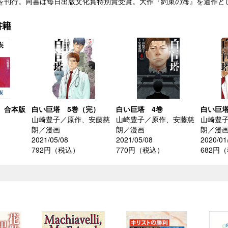
を刊行。同書は毎日出版文化賞特別賞受賞。大作『約束の海』を遺作として 
書籍
）合本版
白い巨塔 5巻（完）
白い巨塔 4巻
白い巨塔
山崎豊子／原作、安藤慈
山崎豊子／原作、安藤慈
山崎豊
朗／漫画
朗／漫画
朗／漫
2021/05/08
2021/05/08
2020/01
）
792円（税込）
770円（税込）
682円