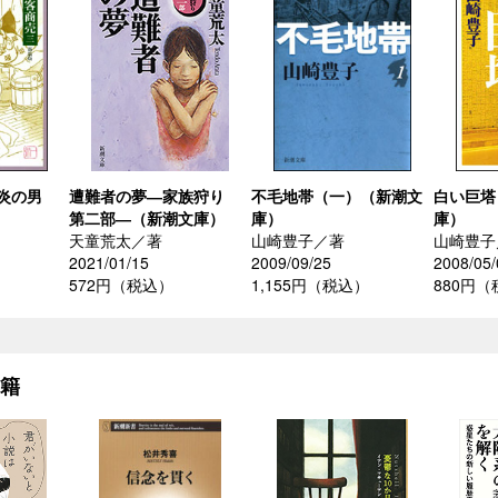
炎の男
遭難者の夢―家族狩り
不毛地帯（一）（新潮文
白い巨塔
第二部―（新潮文庫）
庫）
庫）
天童荒太／著
山崎豊子／著
山崎豊子
2021/01/15
2009/09/25
2008/05/
572円（税込）
1,155円（税込）
880円
書籍