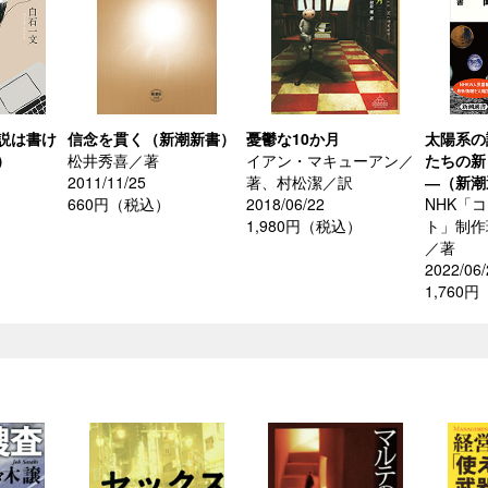
説は書け
信念を貫く（新潮新書）
憂鬱な10か月
太陽系の
）
松井秀喜／著
イアン・マキューアン／
たちの新
2011/11/25
著、村松潔／訳
―（新潮
660円（税込）
2018/06/22
NHK「
）
1,980円（税込）
ト」制作
／著
2022/06/
1,760