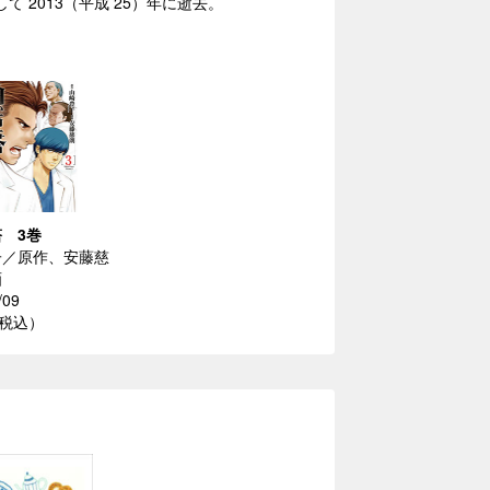
2013（平成 25）年に逝去。
 3巻
子／原作、安藤慈
画
/09
（税込）