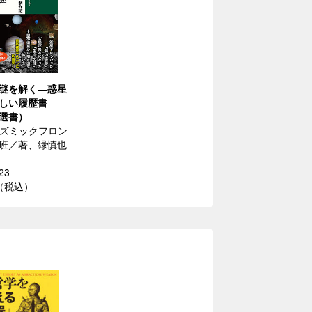
謎を解く―惑星
しい履歴書
選書）
コズミックフロン
班／著、緑慎也
23
円（税込）