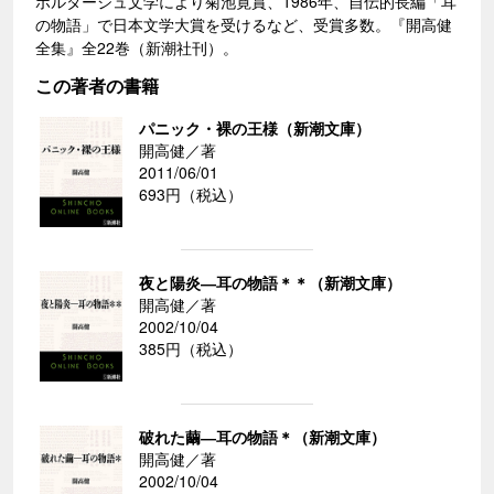
ポルタージュ文学により菊池寛賞、1986年、自伝的長編「耳
の物語」で日本文学大賞を受けるなど、受賞多数。『開高健
全集』全22巻（新潮社刊）。
この著者の書籍
パニック・裸の王様（新潮文庫）
開高健／著
2011/06/01
693円（税込）
夜と陽炎―耳の物語＊＊（新潮文庫）
開高健／著
2002/10/04
385円（税込）
破れた繭―耳の物語＊（新潮文庫）
開高健／著
2002/10/04