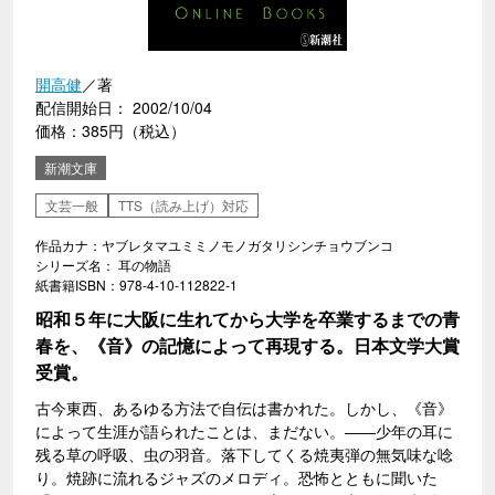
開高健
／著
配信開始日： 2002/10/04
価格：385円（税込）
新潮文庫
文芸一般
TTS（読み上げ）対応
作品カナ：ヤブレタマユミミノモノガタリシンチョウブンコ
シリーズ名： 耳の物語
紙書籍ISBN：978-4-10-112822-1
昭和５年に大阪に生れてから大学を卒業するまでの青
春を、《音》の記憶によって再現する。日本文学大賞
受賞。
古今東西、あるゆる方法で自伝は書かれた。しかし、《音》
によって生涯が語られたことは、まだない。――少年の耳に
残る草の呼吸、虫の羽音。落下してくる焼夷弾の無気味な唸
り。焼跡に流れるジャズのメロディ。恐怖とともに聞いた