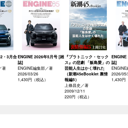
6年2・3月合
ENGINE 2026年5月号 [雑
『プラトニック・セック
ENGINE
誌]
ス』の悲劇 「飯島愛」の
誌]
／著
ENGINE編集部／著
芸能人生はかく壊れた
ENGIN
2026/03/26
（新潮45eBooklet 裏情
2026/05/
）
1,430円（税込）
報編5）
1,430
上條昌史／著
2009/12/11
220円（税込）