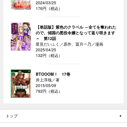
2024/03/25
176円（税込）
【単話版】紫色のクラベル ～全てを奪われた
ので、傾国の悪役令嬢となって返り咲きます
～ 第12話
星見だいふく／原作、冨月一乃／漫画
2025/04/25
132円（税込）
BTOOOM！ 17巻
井上淳哉／著
2015/05/09
792円（税込）
トップ