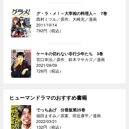
グ・ラ・メ！～大宰相の料理人～ 7巻
西村ミツル／原作、大崎充／漫画
2011/10/14
792円（税込）
ケーキの切れない非行少年たち 3巻
宮口幸治／原作、鈴木マサカズ／漫画
2021/09/09
726円（税込）
ヒューマンドラマのおすすめ書籍
でっちあげ 分冊版第25巻
福田ますみ／原案、田近康平／漫画
2022/03/21
132円（税込）