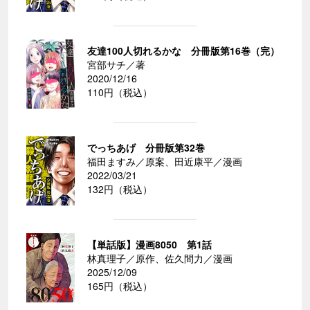
友達100人切れるかな 分冊版第16巻（完）
宮部サチ／著
2020/12/16
110円（税込）
でっちあげ 分冊版第32巻
福田ますみ／原案、田近康平／漫画
2022/03/21
132円（税込）
【単話版】漫画8050 第1話
林真理子／原作、佐久間力／漫画
2025/12/09
165円（税込）