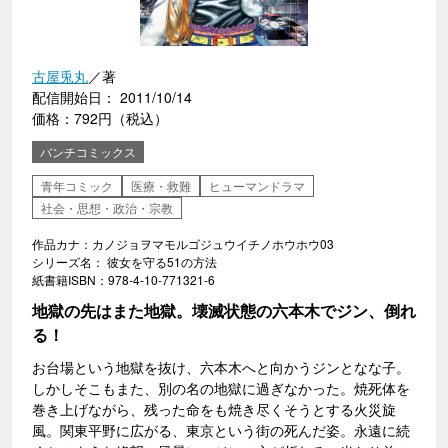
古屋兎丸
／著
配信開始日： 2011/10/14
価格：792円（税込）
バンチコミックス
青年コミック
医療・救難
ヒューマンドラマ
社会・思想・政治・宗教
作品カナ：カノジョヲマモルゴジュウイチノホウホウ03
シリーズ名： 彼女を守る51の方法
紙書籍ISBN：978-4-10-771321-6
地獄の先はまた地獄。壊滅状態の六本木でジン、倒れ
る！
お台場という地獄を抜け、六本木へと向かうジンとなな子。
しかしそこもまた、別の名の地獄に過ぎなかった。焼死体を
巻き上げながら、残った命をも焼き尽くそうとする火災旋
風。関東平野に広がる、東京という街の死んだ姿。永遠に続