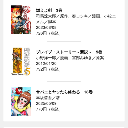
燃えよ剣 3巻
司馬遼太郎／原作、奏ヨシキ／漫画、小松エ
メル／脚本
2023/08/08
726円（税込）
ブレイブ・ストーリー～新説～ 5巻
小野洋一郎／漫画、宮部みゆき／原案
2012/01/20
792円（税込）
サバエとヤッたら終わる 18巻
早坂啓吾／著
2025/05/09
770円（税込）