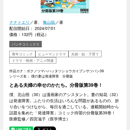
ナナトエリ
／著、
亀山聡
／著
配信開始日： 2024/07/01
価格：132円（税込）
バンチコミックス
青年コミック
ヒューマンドラマ
夫婦・姑・子育て
ドラマ・映画・アニメ関連
作品カナ：ボクノツマハハッタツショウガイブンサツバン39
シリーズ名： 僕の妻は発達障害 分冊版
とある夫婦の幸せのかたち。分冊版第39巻！
僕、北山悟（30）は漫画家のアシスタント。妻の知花（32）
は発達障害。ふたりの生活はいろんな問題があるものの、折
り合いをつけながら、毎日を過ごしている。連載開始時から
話題を集めた「発達障害」コミック待望の分冊版第39巻！
医療監修／四宮滋子（医学博士）