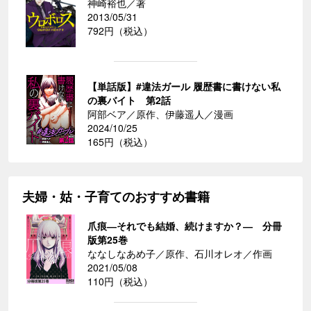
神崎裕也／著
2013/05/31
792円（税込）
【単話版】#違法ガール 履歴書に書けない私
の裏バイト 第2話
阿部ベア／原作、伊藤遥人／漫画
2024/10/25
165円（税込）
夫婦・姑・子育てのおすすめ書籍
爪痕―それでも結婚、続けますか？― 分冊
版第25巻
ななしなあめ子／原作、石川オレオ／作画
2021/05/08
110円（税込）