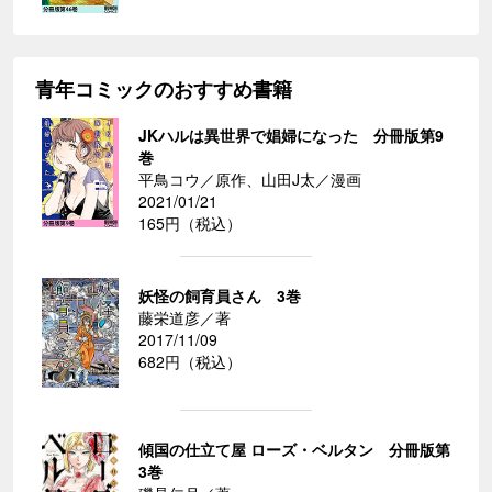
青年コミックのおすすめ書籍
JKハルは異世界で娼婦になった 分冊版第9
巻
平鳥コウ／原作、山田J太／漫画
2021/01/21
165円（税込）
妖怪の飼育員さん 3巻
藤栄道彦／著
2017/11/09
682円（税込）
傾国の仕立て屋 ローズ・ベルタン 分冊版第
3巻