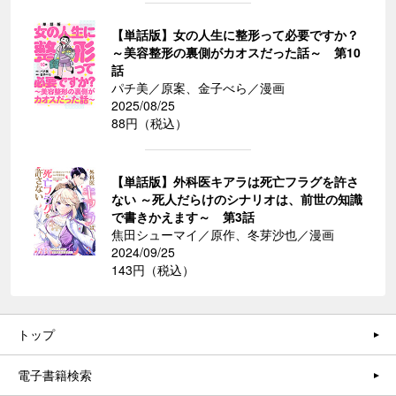
【単話版】女の人生に整形って必要ですか？
～美容整形の裏側がカオスだった話～ 第10
話
パチ美／原案、金子べら／漫画
2025/08/25
88円（税込）
【単話版】外科医キアラは死亡フラグを許さ
ない ～死人だらけのシナリオは、前世の知識
で書きかえます～ 第3話
焦田シューマイ／原作、冬芽沙也／漫画
2024/09/25
143円（税込）
トップ
電子書籍検索