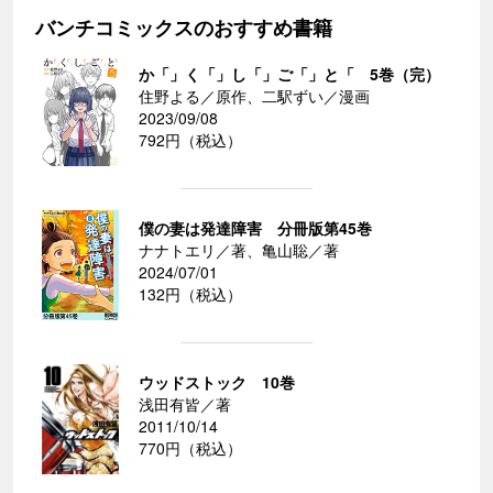
バンチコミックスのおすすめ書籍
か「」く「」し「」ご「」と「 5巻（完）
住野よる／原作、二駅ずい／漫画
2023/09/08
792円（税込）
僕の妻は発達障害 分冊版第45巻
ナナトエリ／著、亀山聡／著
2024/07/01
132円（税込）
ウッドストック 10巻
浅田有皆／著
2011/10/14
770円（税込）