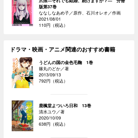
爪痕―それでも結婚、続けますか？― 分冊
版第37巻
ななしなあめ子／原作、石川オレオ／作画
2021/08/01
110円（税込）
ドラマ・映画・アニメ関連のおすすめ書籍
うどんの国の金色毛鞠 1巻
篠丸のどか／著
2013/09/13
792円（税込）
鹿楓堂よついろ日和 13巻
清水ユウ／著
2020/10/09
638円（税込）