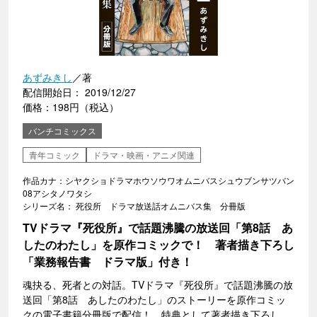
あずみきし
／著
配信開始日： 2019/12/27
価格：198円（税込）
バンチコミックス
青年コミック
ドラマ・映画・アニメ関連
作品カナ：シヤクショドラマホウソウワオムニバスシュウブンサツバン
08アシタノワタシ
シリーズ名： 死役所 ドラマ放送話オムニバス集 分冊版
TVドラマ『死役所』で話題沸騰の放送回「第8話 あ
したのわたし」を原作コミックで！ 著者描き下ろし
「業務報告書 ドラマ版」付き！
魂抉る、死者との対話。TVドラマ『死役所』で話題沸騰の放
送回「第8話 あしたのわたし」のストーリーを原作コミッ
クの電子書籍分冊版で配信！ 特典として著者描き下ろし