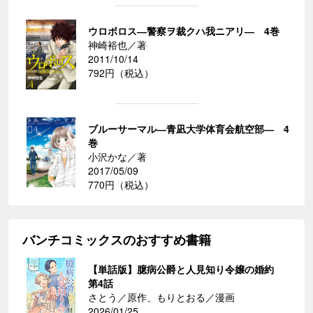
ウロボロス―警察ヲ裁クハ我ニアリ― 4巻
神崎裕也／著
2011/10/14
792円（税込）
ブルーサーマル―青凪大学体育会航空部― 4
巻
小沢かな／著
2017/05/09
770円（税込）
バンチコミックスのおすすめ書籍
【単話版】臆病公爵と人見知り令嬢の婚約
第4話
さとう／原作、もりとおる／漫画
2026/01/25