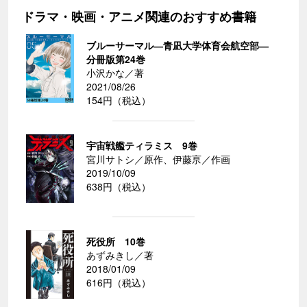
ドラマ・映画・アニメ関連のおすすめ書籍
ブルーサーマル―青凪大学体育会航空部―
分冊版第24巻
小沢かな／著
2021/08/26
154円（税込）
宇宙戦艦ティラミス 9巻
宮川サトシ／原作、伊藤亰／作画
2019/10/09
638円（税込）
死役所 10巻
あずみきし／著
2018/01/09
616円（税込）