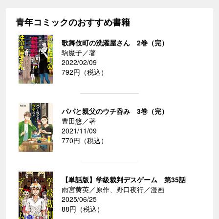
青年コミックのおすすめ書籍
歌舞伎町の洗濯屋さん 2巻（完）
駒魔子／著
2022/02/09
792円（税込）
パパと親父のウチ呑み 3巻（完）
豊田悠／著
2021/11/09
770円（税込）
【単話版】学級裁判デスゲーム 第35話
雨宮黄英／原作、野口夜行／漫画
2025/06/25
88円（税込）