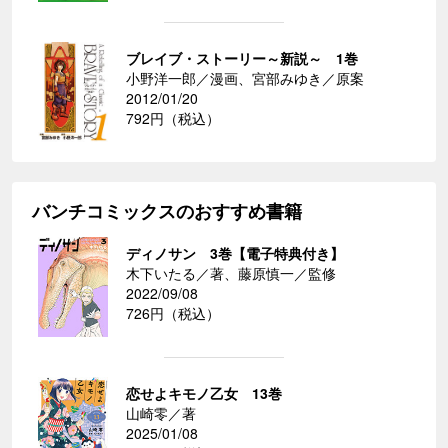
ブレイブ・ストーリー～新説～ 1巻
小野洋一郎／漫画、宮部みゆき／原案
2012/01/20
792円（税込）
バンチコミックスのおすすめ書籍
ディノサン 3巻【電子特典付き】
木下いたる／著、藤原慎一／監修
2022/09/08
726円（税込）
恋せよキモノ乙女 13巻
山崎零／著
2025/01/08