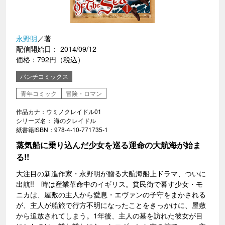
永野明
／著
配信開始日： 2014/09/12
価格：792円（税込）
バンチコミックス
青年コミック
冒険・ロマン
作品カナ：ウミノクレイドル01
シリーズ名： 海のクレイドル
紙書籍ISBN：978-4-10-771735-1
蒸気船に乗り込んだ少女を巡る運命の大航海が始ま
る!!
大注目の新進作家・永野明が贈る大航海船上ドラマ、ついに
出航!! 時は産業革命中のイギリス。貧民街で暮す少女・モ
ニカは、屋敷の主人から愛息・エヴァンの子守をまかされる
が、主人が船旅で行方不明になったことをきっかけに、屋敷
から追放されてしまう。1年後、主人の墓を訪れた彼女が目