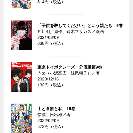
814円（税込）
「子供を殺してください」という親たち 9巻
押川剛／原作、鈴木マサカズ／漫画
2021/06/09
638円（税込）
東京トイボクシーズ 分冊版第9巻
うめ（小沢高広・妹尾朝子）／著
2020/12/16
132円（税込）
山と食欲と私 15巻
信濃川日出雄／著
2022/02/09
572円（税込）