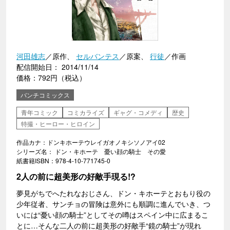
河田雄志
／原作、
セルバンテス
／原案、
行徒
／作画
配信開始日： 2014/11/14
価格：792円（税込）
バンチコミックス
青年コミック
コミカライズ
ギャグ・コメディ
歴史
特撮・ヒーロー・ヒロイン
作品カナ：ドンキホーテウレイガオノキシソノアイ02
シリーズ名： ドン・キホーテ 憂い顔の騎士 その愛
紙書籍ISBN：978-4-10-771745-0
2人の前に超美形の好敵手現る!?
夢見がちでへたれなおじさん、ドン・キホーテとおもり役の
少年従者、サンチョの冒険は意外にも順調に進んでいき、つ
いには“憂い顔の騎士”としてその噂はスペイン中に広まるこ
とに…そんな二人の前に超美形の好敵手“鏡の騎士”が現れ