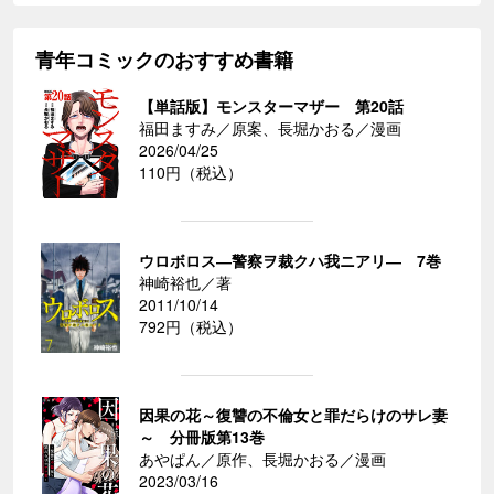
青年コミックのおすすめ書籍
【単話版】モンスターマザー 第20話
福田ますみ／原案、長堀かおる／漫画
2026/04/25
110円（税込）
ウロボロス―警察ヲ裁クハ我ニアリ― 7巻
神崎裕也／著
2011/10/14
792円（税込）
因果の花～復讐の不倫女と罪だらけのサレ妻
～ 分冊版第13巻
あやぱん／原作、長堀かおる／漫画
2023/03/16