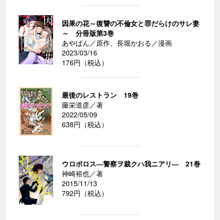
因果の花～復讐の不倫女と罪だらけのサレ妻
～ 分冊版第3巻
あやぱん／原作、長堀かおる／漫画
2023/03/16
176円（税込）
最後のレストラン 19巻
藤栄道彦／著
2022/05/09
638円（税込）
ウロボロス―警察ヲ裁クハ我ニアリ― 21巻
神崎裕也／著
2015/11/13
792円（税込）