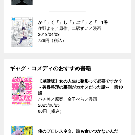
か「」く「」し「」ご「」と「 1巻
住野よる／原作、二駅ずい／漫画
2019/04/09
726円（税込）
ギャグ・コメディのおすすめ書籍
【単話版】女の人生に整形って必要ですか？
～美容整形の裏側がカオスだった話～ 第10
話
パチ美／原案、金子べら／漫画
2025/08/25
88円（税込）
俺のプロレスネタ、誰も食いつかないんだ