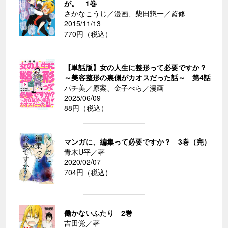
が。 1巻
さかなこうじ／漫画、柴田惣一／監修
2015/11/13
770円（税込）
【単話版】女の人生に整形って必要ですか？
～美容整形の裏側がカオスだった話～ 第4話
パチ美／原案、金子べら／漫画
2025/06/09
88円（税込）
マンガに、編集って必要ですか？ 3巻（完）
青木U平／著
2020/02/07
704円（税込）
働かないふたり 2巻
吉田覚／著