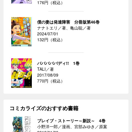
176円（税込）
僕の妻は発達障害 分冊版第46巻
ナナトエリ／著、亀山聡／著
2024/07/01
132円（税込）
バババババディ!! 1巻
TALI／著
2017/08/09
770円（税込）
コミカライズのおすすめ書籍
ブレイブ・ストーリー～新説～ 4巻
小野洋一郎／漫画、宮部みゆき／原案