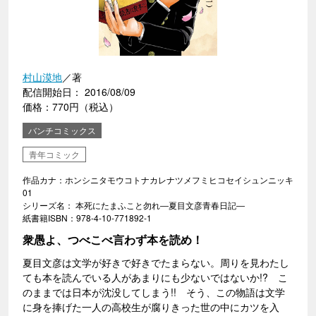
村山漠地
／著
配信開始日： 2016/08/09
価格：770円（税込）
バンチコミックス
青年コミック
作品カナ：ホンシニタモウコトナカレナツメフミヒコセイシュンニッキ
01
シリーズ名： 本死にたまふこと勿れ―夏目文彦青春日記―
紙書籍ISBN：978-4-10-771892-1
衆愚よ、つべこべ言わず本を読め！
夏目文彦は文学が好きで好きでたまらない。周りを見わたし
ても本を読んでいる人があまりにも少ないではないか!? こ
のままでは日本が沈没してしまう!! そう、この物語は文学
に身を捧げた一人の高校生が腐りきった世の中にカツを入