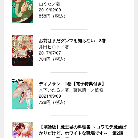
山うた／著
2019/02/09
858円（税込）
お前はまだグンマを知らない 8巻
井田ヒロト／著
2017/07/07
704円（税込）
ディノサン 1巻【電子特典付き】
木下いたる／著、藤原慎一／監修
2021/09/09
726円（税込）
【単話版】魔王城の料理番 ～コワモテ魔族ば
かりだけど、ホワイトな職場です～ 第2話