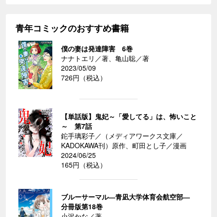
青年コミックのおすすめ書籍
僕の妻は発達障害 6巻
ナナトエリ／著、亀山聡／著
2023/05/09
726円（税込）
【単話版】鬼妃～「愛してる」は、怖いこと
～ 第7話
鉈手璃彩子／（メディアワークス文庫／
KADOKAWA刊）原作、町田とし子／漫画
2024/06/25
165円（税込）
ブルーサーマル―青凪大学体育会航空部―
分冊版第18巻
小沢かな／著