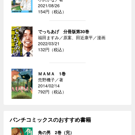
2021/08/26
154円（税込）
でっちあげ 分冊版第30巻
福田ますみ／原案、田近康平／漫画
2022/03/21
132円（税込）
ＭＡＭＡ 1巻
売野機子／著
2014/02/14
792円（税込）
バンチコミックスのおすすめ書籍
角の男 2巻（完）