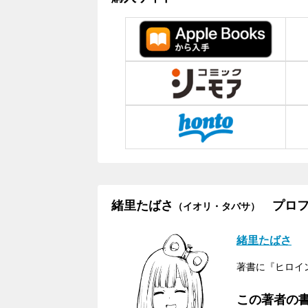
緒里たばさ
プロフ
（イオリ・タバサ）
緒里たばさ
著書に『ヒロイ
この著者の