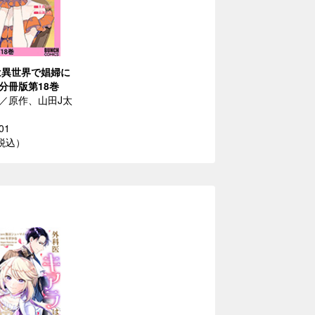
は異世界で娼婦に
分冊版第18巻
／原作、山田J太
01
（税込）