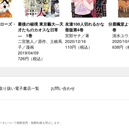
 ローズ・
最後の秘境 東京藝大―天
友達100人切れるかな 分
鹿楓堂よ
才たちのカオスな日常
冊版第4巻
巻
― 1巻
宮部サチ／著
清水ユウ
二宮敦人／原作、土岐蔦
2020/12/16
2020/10/
子／漫画
110円（税込）
638円
2019/04/09
726円（税込）
取り扱い電子書店一覧
お問い合わせ
ータについて無断使用・無断転載を禁止します。