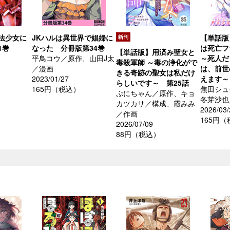
法少女に
JKハルは異世界で娼婦に
【単話版
1巻
なった 分冊版第34巻
は死亡フ
【単話版】用済み聖女と
平鳥コウ／原作、山田J太
～死人だ
毒殺軍師 ～毒の浄化がで
／漫画
は、前世
きる奇跡の聖女は私だけ
2023/01/27
えます～
らしいです～ 第25話
165円（税込）
焦田シュ
ぷにちゃん／原作、キョ
冬芽沙也
カツカサ／構成、霞みみ
2026/03/
／作画
165円
2026/07/09
88円（税込）