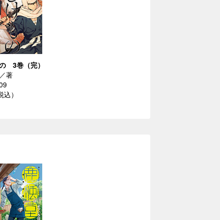
の 3巻（完）
／著
09
（税込）