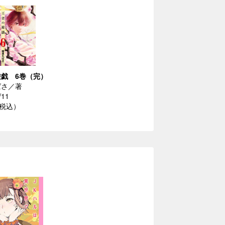
戯 6巻（完）
ばさ／著
/11
（税込）