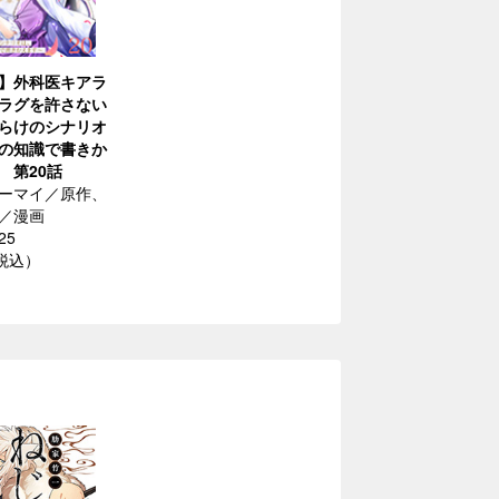
】外科医キアラ
ラグを許さない
らけのシナリオ
の知識で書きか
 第20話
ーマイ／原作、
／漫画
25
（税込）