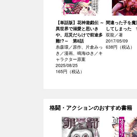
【単話版】花神遊戯伝 ～
間違った子を魔
異世界で溺愛と思いき
してしまった 
や、厄災だらけで前途多
双龍／著
難!?～ 第8話
2017/05/09
糸森環／原作、片倉みっ
638円（税込）
き／漫画、鳴海ゆき／キ
ャラクター原案
2025/08/25
165円（税込）
格闘・アクションのおすすめ書籍