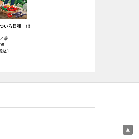
ついろ日和 13
／著
09
（税込）