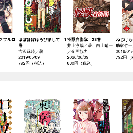
クフルロ
ほぼほぼほろびまして 1
怪獣自衛隊 23巻
ねじけも
巻
井上淳哉／著、白土晴一
肋家竹一
吉沢緑時／著
／企画協力
2019/01/
2019/05/09
2026/06/09
792円
792円（税込）
880円（税込）