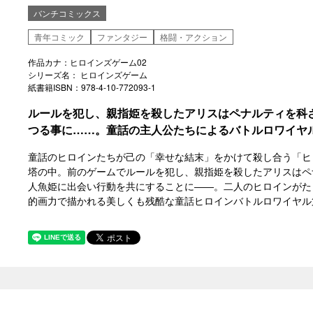
バンチコミックス
青年コミック
ファンタジー
格闘・アクション
作品カナ：ヒロインズゲーム02
シリーズ名： ヒロインズゲーム
紙書籍ISBN：978-4-10-772093-1
ルールを犯し、親指姫を殺したアリスはペナルティを科
つる事に……。童話の主人公たちによるバトルロワイヤル
童話のヒロインたちが己の「幸せな結末」をかけて殺し合う「ヒ
塔の中。前のゲームでルールを犯し、親指姫を殺したアリスはペ
人魚姫に出会い行動を共にすることに――。二人のヒロインがた
的画力で描かれる美しくも残酷な童話ヒロインバトルロワイヤル第