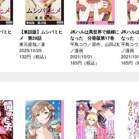
バミヒ
【単話版】ムシバミヒ
JKハルは異世界で娼婦に
JKハル
メ 第29話
なった 分冊版第17巻
なった 
東元俊哉／著
平鳥コウ／原作、山田J太
平鳥コウ
2025/10/25
／漫画
／漫画
132円（税込）
2021/10/01
2021/10/
165円（税込）
165円