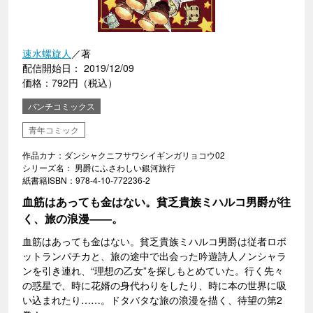
速水螺旋人
／著
配信開始日： 2019/12/09
価格：792円（税込）
バンチコミックス
青年コミック
作品カナ：ダンシャクニフサワシイギンガリョコウ02
シリーズ名： 男爵にふさわしい銀河旅行
紙書籍ISBN：978-4-10-772236-2
血筋はあっても金はない。貧乏貴族ミハルコ男爵が往
く、旅の浪漫――。
血筋はあっても金はない。貧乏貴族ミハルコ男爵は従者ロボ
ットランパチカと、旅の途中で出会った吟遊詩人ノンシャラ
ンを引き連れ、“理想の乙女”を探しもとめていた。行く先々
の惑星で、時に花婿の身代わりをしたり、時に本の世界に吸
い込まれたり……。ドタバタな旅の浪漫を描く、待望の第2