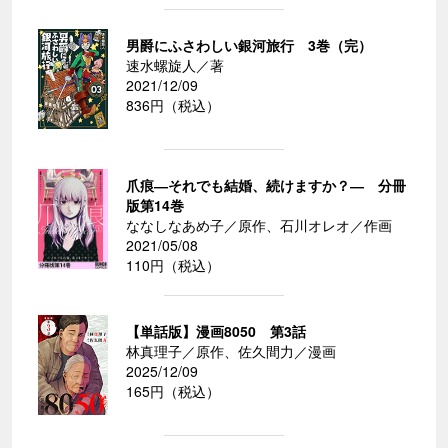
男爵にふさわしい銀河旅行 3巻（完）
速水螺旋人／著
2021/12/09
836円（税込）
爪痕―それでも結婚、続けますか？― 分冊
版第14巻
ななしなあめ子／原作、石川オレオ／作画
2021/05/08
110円（税込）
【単話版】漫画8050 第3話
林真理子／原作、佐久間力／漫画
2025/12/09
165円（税込）