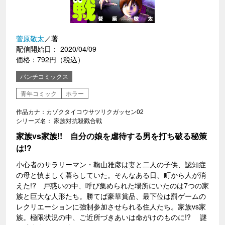
菅原敬太
／著
配信開始日： 2020/04/09
価格：792円（税込）
バンチコミックス
青年コミック
ホラー
作品カナ：カゾクタイコウサツリクガッセン02
シリーズ名： 家族対抗殺戮合戦
家族vs家族!! 自分の娘を虐待する男を打ち破る秘策
は!?
小心者のサラリーマン・鞠山雅彦は妻と二人の子供、認知症
の母と慎ましく暮らしていた。そんなある日、町から人が消
えた!? 戸惑いの中、呼び集められた場所にいたのは7つの家
族と巨大な人形たち。勝てば豪華賞品、最下位は罰ゲームの
レクリエーションに強制参加させられる住人たち。家族vs家
族。極限状況の中、ご近所づきあいは命がけのものに!? 謎