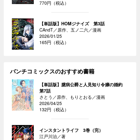
770円（税込）
【単話版】HOMジナイズ 第3話
CAndT／原作、五ノ二六／漫画
2026/01/25
165円（税込）
バンチコミックスのおすすめ書籍
【単話版】臆病公爵と人見知り令嬢の婚約
第7話
さとう／原作、もりとおる／漫画
2026/04/25
132円（税込）
インスタントライフ 3巻（完）
江戸川治／著