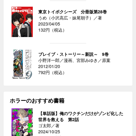
東京トイボクシーズ 分冊版第28巻
うめ（小沢高広・妹尾朝子）／著
2023/04/05
132円（税込）
ブレイブ・ストーリー～新説～ 9巻
小野洋一郎／漫画、宮部みゆき／原案
2012/01/20
792円（税込）
ホラーのおすすめ書籍
【単話版】俺のワクチンだけがゾンビ化した
世界を救える 第2話
ゴ太郎／著
2024/10/25