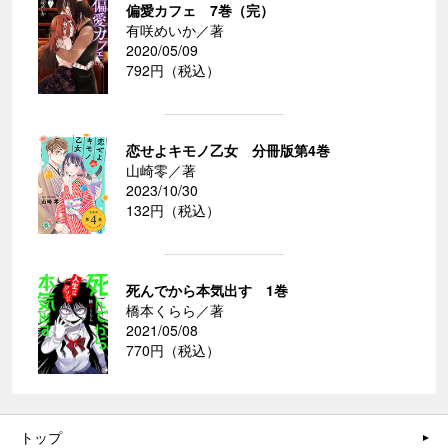
偏愛カフェ 7巻（完）
有咲めいか／著
2020/05/09
792円（税込）
恋せよキモノ乙女 分冊版第4巻
山崎零／著
2023/10/30
132円（税込）
死んでから本気出す 1巻
橋本くらら／著
2021/05/08
770円（税込）
トップ