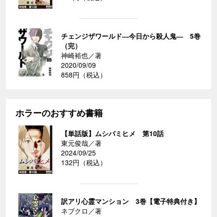
チェンジザワールド―今日から殺人鬼― 5巻
（完）
神崎裕也／著
2020/09/09
858円（税込）
ホラーのおすすめ書籍
【単話版】ムシバミヒメ 第10話
東元俊哉／著
2024/09/25
132円（税込）
訳アリ心霊マンション 3巻【電子特典付き】
ネブクロ／著