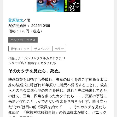
菅原敬太
／著
配信開始日： 2025/10/09
価格：770円（税込）
バンチコミックス
青年コミック
サスペンス
ホラー
作品カナ：シンリャクスルカタチタチ01
シリーズ名： 侵略するカタチたち
そのカタチを見たら、死ぬ。
映画監督を目指すも夢破れ、失意の日々を過ごす穂高春太は
妹の結婚式に呼ばれ12年振りに地元へ帰省することに。級友
らとの再会に居心地の悪さを感じ、逃れた先に飛来してきた
のは丸、三角、四角を象ったカタチたち……。突然の事態に
呆然と佇むことしかできない春太を見向きもせず、降り立っ
た“それ”は目の前で殺戮を始めて――。そのカタチを見たら
死ぬ!? 『家族対抗殺戮合戦』の菅原敬太が描く、パニック