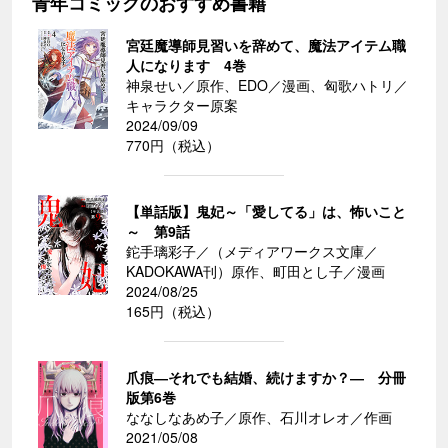
青年コミックのおすすめ書籍
宮廷魔導師見習いを辞めて、魔法アイテム職
人になります 4巻
神泉せい／原作、EDO／漫画、匈歌ハトリ／
キャラクター原案
2024/09/09
770円（税込）
【単話版】鬼妃～「愛してる」は、怖いこと
～ 第9話
鉈手璃彩子／（メディアワークス文庫／
KADOKAWA刊）原作、町田とし子／漫画
2024/08/25
165円（税込）
爪痕―それでも結婚、続けますか？― 分冊
版第6巻
ななしなあめ子／原作、石川オレオ／作画
2021/05/08