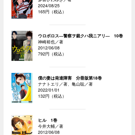
2024/08/25
165円（税込）
ウロボロス―警察ヲ裁クハ我ニアリ― 10巻
神崎裕也／著
2012/06/08
792円（税込）
僕の妻は発達障害 分冊版第18巻
ナナトエリ／著、亀山聡／著
2022/01/01
132円（税込）
ヒル 1巻
今井大輔／著
2012/06/08