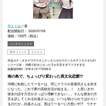
空えぐみ
／著
配信開始日： 2020/07/09
価格：726円（税込）
バンチコミックス
青年コミック
ラブコメ
作品カナ：オキナワデスキニナッタコガホウゲンスギテツラスギル01
シリーズ名： 沖縄で好きになった子が方言すぎてツラすぎる
紙書籍ISBN：978-4-10-772296-6
南の島で、ちょっぴり変わった異文化恋愛!?
沖縄に転校したてーるーは、同じクラスの喜屋武さんを好き
になった。これで夢の高校生活が始まる…！ と思いきや、
彼女の話す方言がさっぱり理解できない…。そんな彼女の方
言を訳してくれる比嘉さんには、いつも助けられてばかりい
るのだが…比嘉さんは、実はてーるーに片想い中!? ウチナ