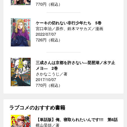
770円（税込）
ケーキの切れない非行少年たち 5巻
宮口幸治／原作、鈴木マサカズ／漫画
2022/07/07
726円（税込）
三成さんは京都を許さない―琵琶湖ノ水ヲ止
メヨ― 2巻
さかなこうじ／著
2017/10/07
770円（税込）
ラブコメのおすすめ書籍
【単話版】俺、寝取られたいんです!!! 第6話
梶山昊頌／著