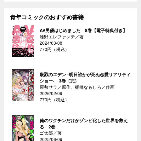
青年コミックのおすすめ書籍
AV男優はじめました 8巻【電子特典付き】
蛙野エレファンテ／著
2024/03/08
770円（税込）
殺戮のエデン -明日誰かが死ぬ恋愛リアリティ
ショー- 3巻（完）
屋敷サラ／原作、棚橋なもしろ／作画
2026/02/09
770円（税込）
俺のワクチンだけがゾンビ化した世界を救え
る 2巻
ゴ太郎／著
2025/06/09