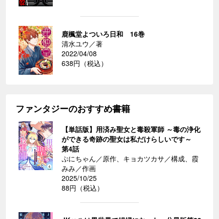
鹿楓堂よついろ日和 16巻
清水ユウ／著
2022/04/08
638円（税込）
ファンタジーのおすすめ書籍
【単話版】用済み聖女と毒殺軍師 ～毒の浄化
ができる奇跡の聖女は私だけらしいです～
第4話
ぷにちゃん／原作、キョカツカサ／構成、霞
みみ／作画
2025/10/25
88円（税込）