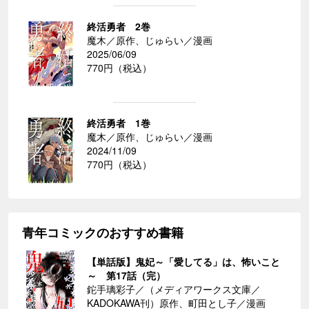
終活勇者 2巻
魔木／原作、じゅらい／漫画
2025/06/09
770円（税込）
終活勇者 1巻
魔木／原作、じゅらい／漫画
2024/11/09
770円（税込）
青年コミックのおすすめ書籍
【単話版】鬼妃～「愛してる」は、怖いこと
～ 第17話（完）
鉈手璃彩子／（メディアワークス文庫／
KADOKAWA刊）原作、町田とし子／漫画