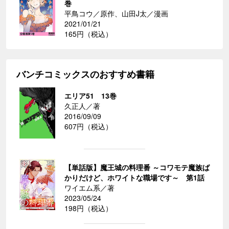
巻
平鳥コウ／原作、山田J太／漫画
2021/01/21
165円（税込）
バンチコミックスのおすすめ書籍
エリア51 13巻
久正人／著
2016/09/09
607円（税込）
【単話版】魔王城の料理番 ～コワモテ魔族ば
かりだけど、ホワイトな職場です～ 第1話
ワイエム系／著
2023/05/24
198円（税込）