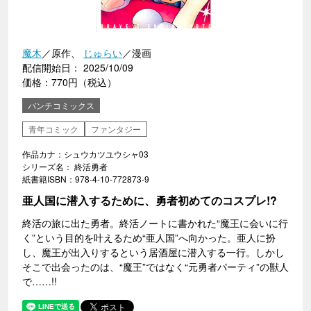
魔木
／原作、
じゅらい
／漫画
配信開始日： 2025/10/09
価格：770円（税込）
バンチコミックス
青年コミック
ファンタジー
作品カナ：シュウカツユウシャ03
シリーズ名： 終活勇者
紙書籍ISBN：978-4-10-772873-9
亜人国に潜入するために、勇者初めてのコスプレ!?
終活の旅に出た勇者。終活ノートに書かれた“魔王に会いに行
く”という目的を叶えるため“亜人国”へ向かった。亜人に扮
し、魔王が出入りするという居酒屋に潜入する一行。しかし
そこで出会ったのは、“魔王”ではなく“元勇者パーティ”の獣人
で……!!