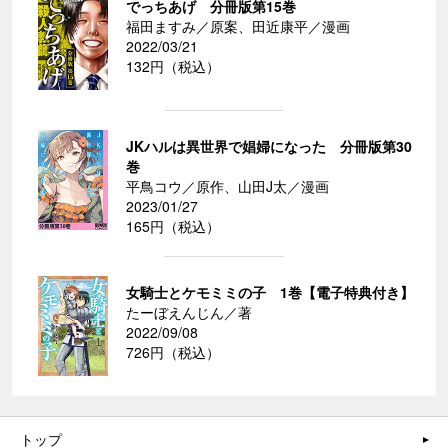
でっちあげ 分冊版第15巻
福田ますみ／原案、田近康平／漫画
2022/03/21
132円（税込）
JKハルは異世界で娼婦になった 分冊版第30
巻
平鳥コウ／原作、山田J太／漫画
2023/01/27
165円（税込）
女騎士とケモミミの子 1巻【電子特典付き】
たーぼえんじん／著
2022/09/08
726円（税込）
トップ