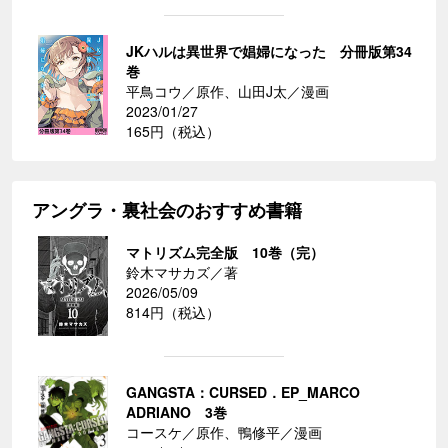
JKハルは異世界で娼婦になった 分冊版第34
巻
平鳥コウ／原作、山田J太／漫画
2023/01/27
165円（税込）
アングラ・裏社会のおすすめ書籍
マトリズム完全版 10巻（完）
鈴木マサカズ／著
2026/05/09
814円（税込）
GANGSTA：CURSED．EP_MARCO
ADRIANO 3巻
コースケ／原作、鴨修平／漫画