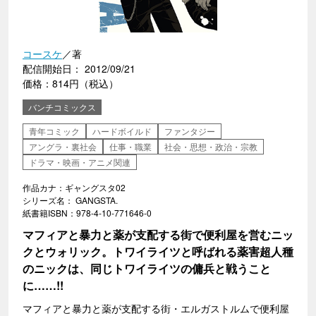
コースケ
／著
配信開始日： 2012/09/21
価格：814円（税込）
バンチコミックス
青年コミック
ハードボイルド
ファンタジー
アングラ・裏社会
仕事・職業
社会・思想・政治・宗教
ドラマ・映画・アニメ関連
作品カナ：ギャングスタ02
シリーズ名： GANGSTA.
紙書籍ISBN：978-4-10-771646-0
マフィアと暴力と薬が支配する街で便利屋を営むニッ
クとウォリック。トワイライツと呼ばれる薬害超人種
のニックは、同じトワイライツの傭兵と戦うこと
に……!!
マフィアと暴力と薬が支配する街・エルガストルムで便利屋