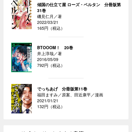
傾国の仕立て屋 ローズ・ベルタン 分冊版第
31巻
磯見仁月／著
2022/03/21
165円（税込）
BTOOOM！ 20巻
井上淳哉／著
2016/05/09
792円（税込）
でっちあげ 分冊版第11巻
福田ますみ／原案、田近康平／漫画
2021/01/21
132円（税込）