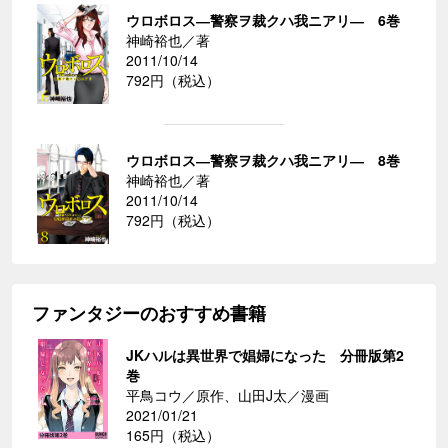
ウロボロス―警察ヲ裁クハ我ニアリ― 6巻
神崎裕也／著
2011/10/14
792円（税込）
ウロボロス―警察ヲ裁クハ我ニアリ― 8巻
神崎裕也／著
2011/10/14
792円（税込）
ファンタジーのおすすめ書籍
JKハルは異世界で娼婦になった 分冊版第2
巻
平鳥コウ／原作、山田J太／漫画
2021/01/21
165円（税込）