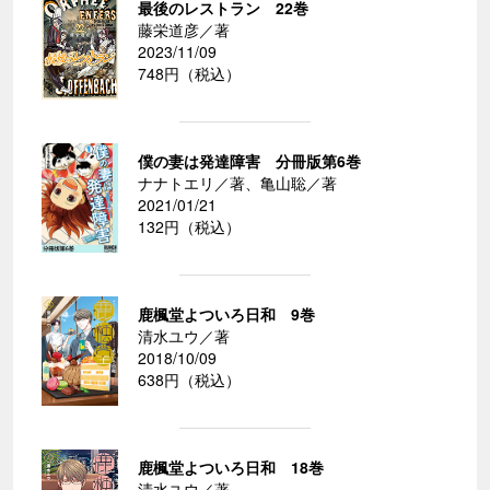
最後のレストラン 22巻
藤栄道彦／著
2023/11/09
748円（税込）
僕の妻は発達障害 分冊版第6巻
ナナトエリ／著、亀山聡／著
2021/01/21
132円（税込）
鹿楓堂よついろ日和 9巻
清水ユウ／著
2018/10/09
638円（税込）
鹿楓堂よついろ日和 18巻
清水ユウ／著