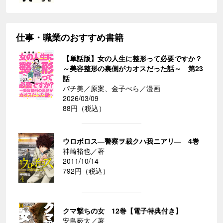
仕事・職業のおすすめ書籍
【単話版】女の人生に整形って必要ですか？
～美容整形の裏側がカオスだった話～ 第23
話
パチ美／原案、金子べら／漫画
2026/03/09
88円（税込）
ウロボロス―警察ヲ裁クハ我ニアリ― 4巻
神崎裕也／著
2011/10/14
792円（税込）
クマ撃ちの女 12巻【電子特典付き】
安島薮太／著