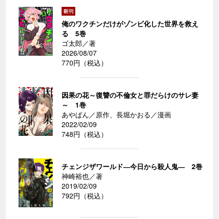
俺のワクチンだけがゾンビ化した世界を救え
る 5巻
ゴ太郎／著
2026/08/07
770円（税込）
因果の花～復讐の不倫女と罪だらけのサレ妻
～ 1巻
あやぱん／原作、長堀かおる／漫画
2022/02/09
748円（税込）
チェンジザワールド―今日から殺人鬼― 2巻
神崎裕也／著
2019/02/09
792円（税込）