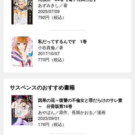
あずみきし／著
2025/07/09
792円（税込）
私だってするんです 1巻
小谷真倫／著
2017/10/07
770円（税込）
サスペンスのおすすめ書籍
因果の花～復讐の不倫女と罪だらけのサレ妻
～ 分冊版第16巻
あやぱん／原作、長堀かおる／漫画
2023/09/01
176円（税込）