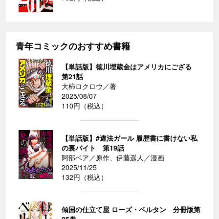
青年コミックのおすすめ書籍
【単話版】徳川埋蔵金はアメリカにござる
第21話
大柿ロクロウ／著
2025/08/07
110円（税込）
【単話版】#違法ガール 履歴書に書けない私
の裏バイト 第19話
阿部ベア／原作、伊藤遥人／漫画
2025/11/25
132円（税込）
傾国の仕立て屋 ローズ・ベルタン 分冊版第