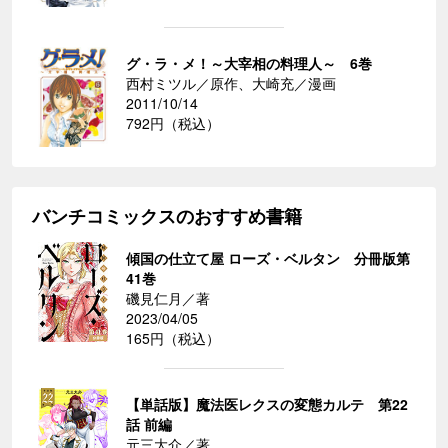
グ・ラ・メ！～大宰相の料理人～ 6巻
西村ミツル／原作、大崎充／漫画
2011/10/14
792円（税込）
バンチコミックスのおすすめ書籍
傾国の仕立て屋 ローズ・ベルタン 分冊版第
41巻
磯見仁月／著
2023/04/05
165円（税込）
【単話版】魔法医レクスの変態カルテ 第22
話 前編
元三大介／著