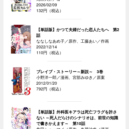
2026/02/09
132円（税込）
【単話版】かつて夫婦だった恋人たちへ 第2
話
ななしなあめ子／原作、工藤あい／作画
2022/12/14
110円（税込）
ブレイブ・ストーリー～新説～ 3巻
小野洋一郎／漫画、宮部みゆき／原案
2012/01/20
792円（税込）
【単話版】外科医キアラは死亡フラグを許さ
ない ～死人だらけのシナリオは、前世の知識
で書きかえます～ 第10話
焦田シューマイ／原作、冬芽沙也／漫画