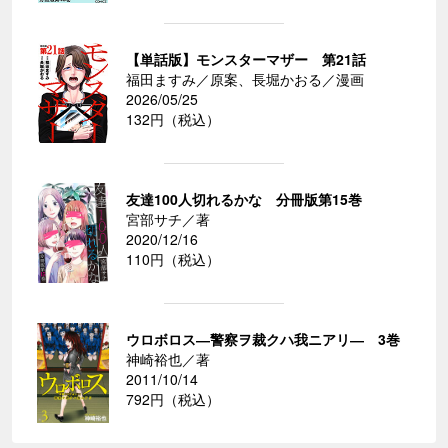
【単話版】モンスターマザー 第21話
福田ますみ／原案、長堀かおる／漫画
2026/05/25
132円（税込）
友達100人切れるかな 分冊版第15巻
宮部サチ／著
2020/12/16
110円（税込）
ウロボロス―警察ヲ裁クハ我ニアリ― 3巻
神崎裕也／著
2011/10/14
792円（税込）