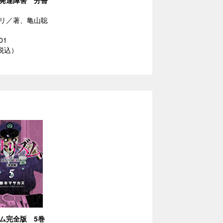
発達障害 分冊
リ／著、亀山聡
01
（税込）
ム完全版 5巻