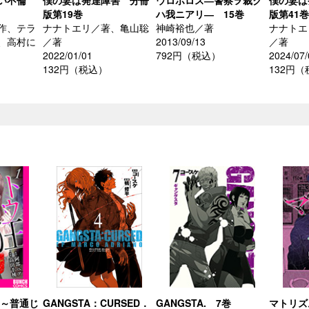
しい不倫
僕の妻は発達障害 分冊
ウロボロス―警察ヲ裁ク
僕の妻は
版第19巻
ハ我ニアリ― 15巻
版第41巻
作、テラ
ナナトエリ／著、亀山聡
神崎裕也／著
ナナトエ
、高村に
／著
2013/09/13
／著
2022/01/01
792円（税込）
2024/07/
132円（税込）
132円
 ～普通じ
GANGSTA：CURSED．
GANGSTA. 7巻
マトリズ