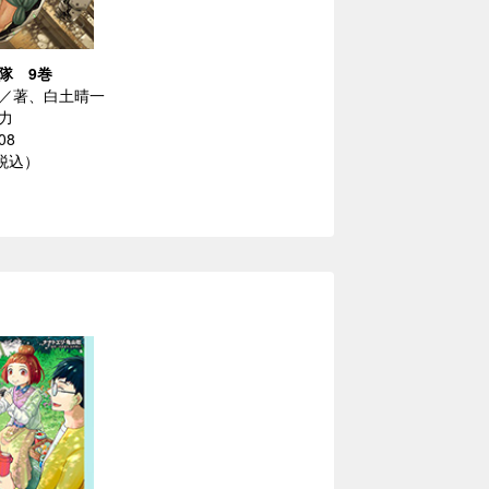
隊 9巻
／著、白土晴一
力
08
（税込）