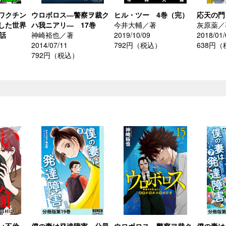
ワクチン
ウロボロス―警察ヲ裁ク
ヒル・ツー 4巻（完）
応天の門
した世界
ハ我ニアリ― 17巻
今井大輔／著
灰原薬／
話
神崎裕也／著
2019/10/09
2018/01/
2014/07/11
792円（税込）
638円
792円（税込）