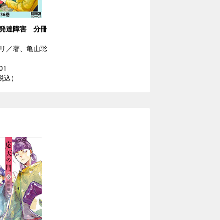
発達障害 分冊
リ／著、亀山聡
01
（税込）