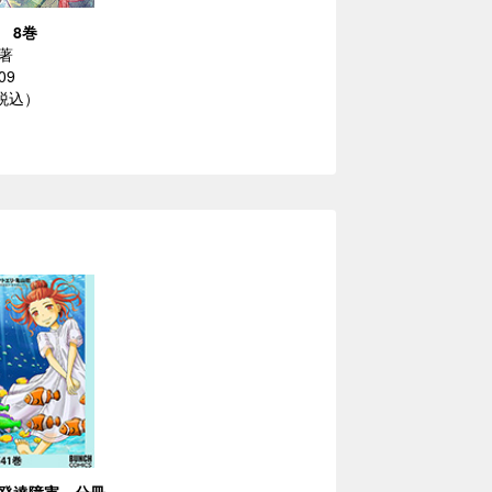
 8巻
著
09
（税込）