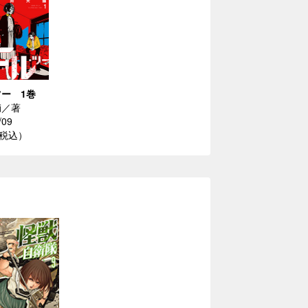
ー 1巻
輔／著
/09
（税込）