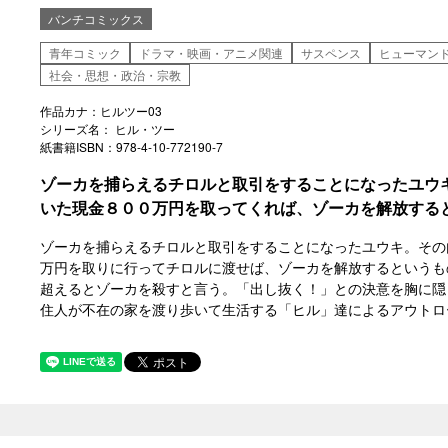
バンチコミックス
青年コミック
ドラマ・映画・アニメ関連
サスペンス
ヒューマン
社会・思想・政治・宗教
作品カナ：ヒルツー03
シリーズ名： ヒル・ツー
紙書籍ISBN：978-4-10-772190-7
ゾーカを捕らえるチロルと取引をすることになったユウ
いた現金８００万円を取ってくれば、ゾーカを解放する
ゾーカを捕らえるチロルと取引をすることになったユウキ。その
万円を取りに行ってチロルに渡せば、ゾーカを解放するというも
超えるとゾーカを殺すと言う。「出し抜く！」との決意を胸に
住人が不在の家を渡り歩いて生活する「ヒル」達によるアウトロ