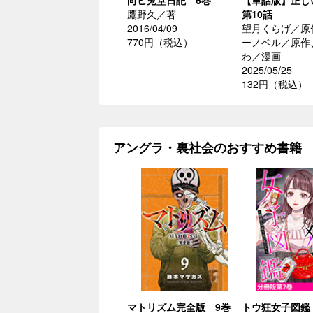
向ヒ兎堂日記 6巻
【単話版】正
鷹野久／著
第10話
2016/04/09
望月くらげ／原
770円（税込）
ーノベル／原作
わ／漫画
2025/05/25
132円（税込）
アングラ・裏社会のおすすめ書籍
マトリズム完全版 9巻
トウ狂女子図鑑