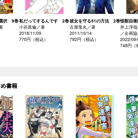
選択 9巻
私だってするんです 2巻
彼女を守る51の方法 2巻
怪獣自衛
著
小谷真倫／著
古屋兎丸／著
井上淳哉
2018/11/09
2011/10/14
／企画協
770円（税込）
792円（税込）
2022/09/
748円
すめ書籍