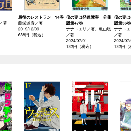
最後のレストラン 14巻
僕の妻は発達障害 分冊
僕の妻は
／著
藤栄道彦／著
版第47巻
版第36巻
2019/12/09
ナナトエリ／著、亀山聡
ナナトエ
638円（税込）
／著
／著
2024/07/01
2024/07/
132円（税込）
132円