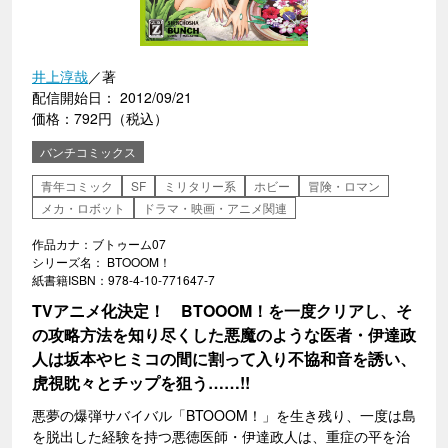
井上淳哉
／著
配信開始日： 2012/09/21
価格：792円（税込）
バンチコミックス
青年コミック
SF
ミリタリー系
ホビー
冒険・ロマン
メカ・ロボット
ドラマ・映画・アニメ関連
作品カナ：ブトゥーム07
シリーズ名： BTOOOM！
紙書籍ISBN：978-4-10-771647-7
TVアニメ化決定！ BTOOOM！を一度クリアし、そ
の攻略方法を知り尽くした悪魔のような医者・伊達政
人は坂本やヒミコの間に割って入り不協和音を誘い、
虎視眈々とチップを狙う……!!
悪夢の爆弾サバイバル「BTOOOM！」を生き残り、一度は島
を脱出した経験を持つ悪徳医師・伊達政人は、重症の平を治