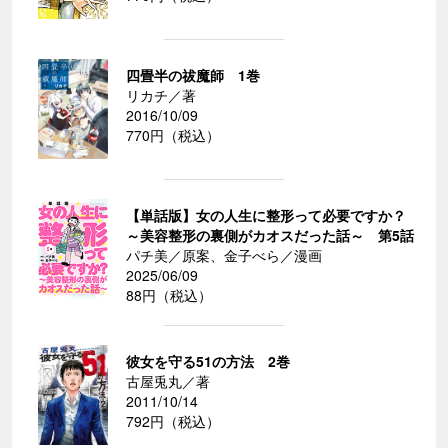
四畳半の祓魔師 1巻
リカチ／著
2016/10/09
770円（税込）
【単話版】女の人生に整形って必要ですか？
～美容整形の裏側がカオスだった話～ 第5話
パチ美／原案、金子べら／漫画
2025/06/09
88円（税込）
彼女を守る51の方法 2巻
古屋兎丸／著
2011/10/14
792円（税込）