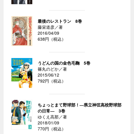
最後のレストラン 8巻
藤栄道彦／著
2016/04/09
638円（税込）
うどんの国の金色毛鞠 5巻
篠丸のどか／著
2015/06/12
792円（税込）
ちょっとまて野球部！―県立神弦高校野球部
の日常― 3巻
ゆくえ高那／著
2018/01/09
770円（税込）