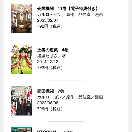
売国機関 11巻【電子特典付き】
カルロ・ゼン／原作、品佳直／漫画
2025/02/07
792円（税込）
王者の遊戯 4巻
緒里たばさ／著
2014/12/12
792円（税込）
売国機関 7巻
カルロ・ゼン／原作、品佳直／漫画
2022/08/08
726円（税込）
BTOOOM！ 23巻