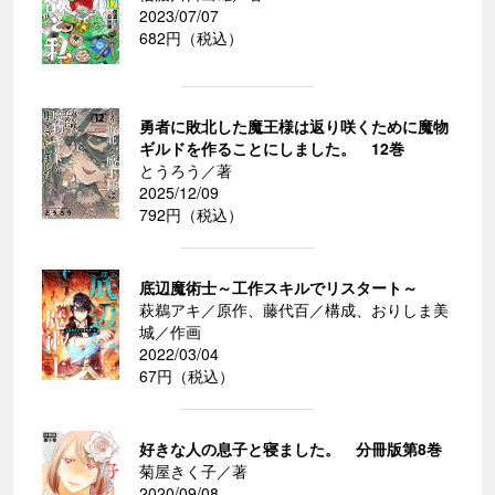
2023/07/07
682円（税込）
勇者に敗北した魔王様は返り咲くために魔物
ギルドを作ることにしました。 12巻
とうろう／著
2025/12/09
792円（税込）
底辺魔術士～工作スキルでリスタート～
萩鵜アキ／原作、藤代百／構成、おりしま美
城／作画
2022/03/04
67円（税込）
好きな人の息子と寝ました。 分冊版第8巻
菊屋きく子／著
2020/09/08