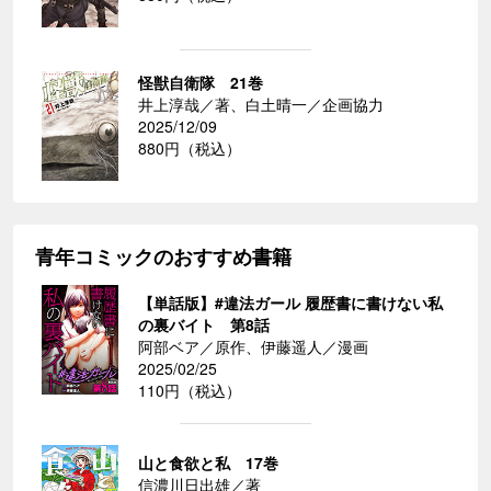
怪獣自衛隊 21巻
井上淳哉／著、白土晴一／企画協力
2025/12/09
880円（税込）
青年コミックのおすすめ書籍
【単話版】#違法ガール 履歴書に書けない私
の裏バイト 第8話
阿部ベア／原作、伊藤遥人／漫画
2025/02/25
110円（税込）
山と食欲と私 17巻
信濃川日出雄／著