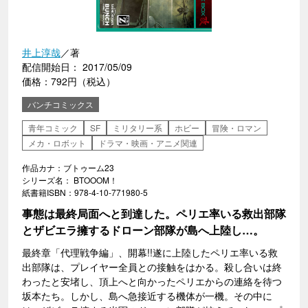
井上淳哉
／著
配信開始日： 2017/05/09
価格：792円（税込）
バンチコミックス
青年コミック
SF
ミリタリー系
ホビー
冒険・ロマン
メカ・ロボット
ドラマ・映画・アニメ関連
作品カナ：ブトゥーム23
シリーズ名： BTOOOM！
紙書籍ISBN：978-4-10-771980-5
事態は最終局面へと到達した。ペリエ率いる救出部隊
とザビエラ擁するドローン部隊が島へ上陸し…。
最終章「代理戦争編」、開幕!!遂に上陸したペリエ率いる救
出部隊は、プレイヤー全員との接触をはかる。殺し合いは終
わったと安堵し、頂上へと向かったペリエからの連絡を待つ
坂本たち。しかし、島へ急接近する機体が一機。その中に