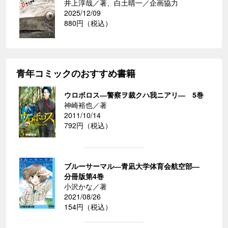
井上淳哉／著、白土晴一／企画協力
2025/12/09
880円（税込）
青年コミックのおすすめ書籍
ウロボロス―警察ヲ裁クハ我ニアリ― 5巻
神崎裕也／著
2011/10/14
792円（税込）
ブルーサーマル―青凪大学体育会航空部―
分冊版第4巻
小沢かな／著
2021/08/26
154円（税込）