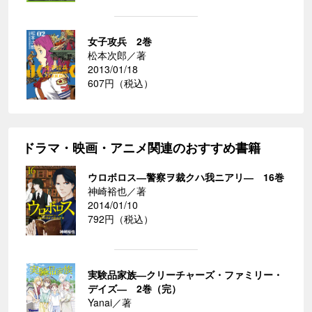
女子攻兵 2巻
松本次郎／著
2013/01/18
607円（税込）
ドラマ・映画・アニメ関連のおすすめ書籍
ウロボロス―警察ヲ裁クハ我ニアリ― 16巻
神崎裕也／著
2014/01/10
792円（税込）
実験品家族―クリーチャーズ・ファミリー・
デイズ― 2巻（完）
Yanai／著