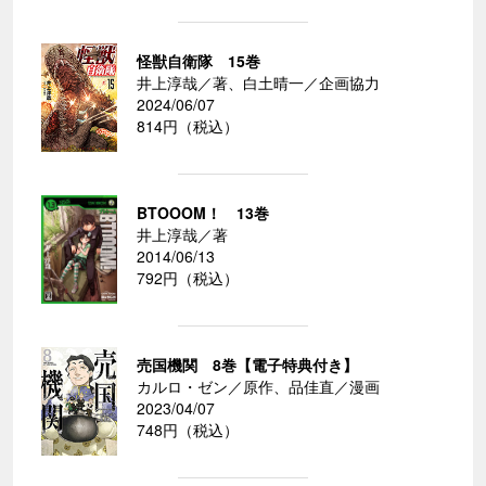
怪獣自衛隊 15巻
井上淳哉／著、白土晴一／企画協力
2024/06/07
814円（税込）
BTOOOM！ 13巻
井上淳哉／著
2014/06/13
792円（税込）
売国機関 8巻【電子特典付き】
カルロ・ゼン／原作、品佳直／漫画
2023/04/07
748円（税込）