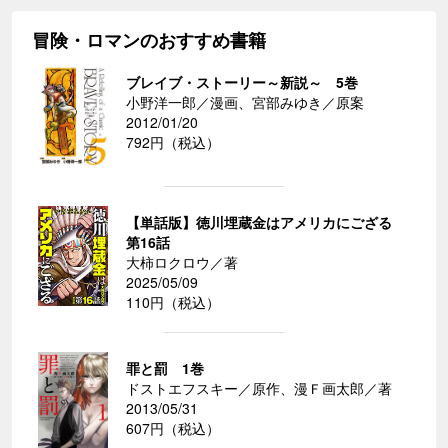
冒険・ロマンのおすすめ書籍
ブレイブ・ストーリー～新説～ 5巻
小野洋一郎／漫画、宮部みゆき／原案
2012/01/20
792円（税込）
【単話版】徳川埋蔵金はアメリカにござる
第16話
大柿ロクロウ／著
2025/05/09
110円（税込）
罪と罰 1巻
ドストエフスキー／原作、漫Ｆ画太郎／著
2013/05/31
607円（税込）