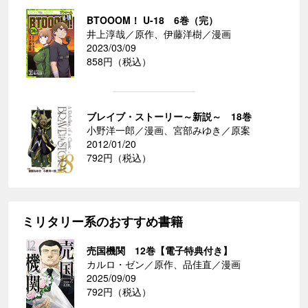
BTOOOM！ U-18 6巻（完）
井上淳哉／原作、伊藤洋樹／漫画
2023/03/09
858円（税込）
ブレイブ・ストーリー～新説～ 18巻
小野洋一郎／漫画、宮部みゆき／原案
2012/01/20
792円（税込）
ミリタリー系のおすすめ書籍
売国機関 12巻【電子特典付き】
カルロ・ゼン／原作、品佳直／漫画
2025/09/09
792円（税込）