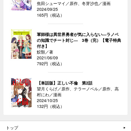
焦田シューマイ／原作、冬芽沙也／漫画
2024/09/25
165円（税込）
軍師様は異世界勇者が気に入らない―ラノベ
の知識でチート封じ― 3巻（完）【電子特典
付き】
鮫類／著
2021/06/09
792円（税込）
【単話版】正しい不倫 第2話
望月くらげ／原作、テラーノベル／原作、高
村にわ／漫画
2024/10/25
132円（税込）
トップ