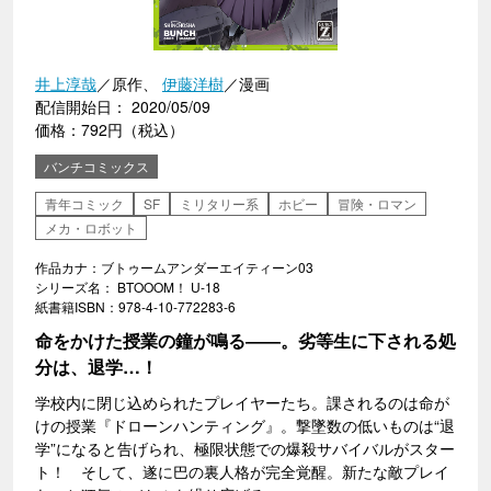
井上淳哉
／原作、
伊藤洋樹
／漫画
配信開始日： 2020/05/09
価格：792円（税込）
バンチコミックス
青年コミック
SF
ミリタリー系
ホビー
冒険・ロマン
メカ・ロボット
作品カナ：ブトゥームアンダーエイティーン03
シリーズ名： BTOOOM！ U-18
紙書籍ISBN：978-4-10-772283-6
命をかけた授業の鐘が鳴る――。劣等生に下される処
分は、退学…！
学校内に閉じ込められたプレイヤーたち。課されるのは命が
けの授業『ドローンハンティング』。撃墜数の低いものは“退
学”になると告げられ、極限状態での爆殺サバイバルがスター
ト！ そして、遂に巴の裏人格が完全覚醒。新たな敵プレイ