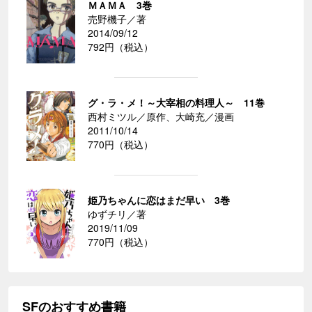
ＭＡＭＡ 3巻
売野機子／著
2014/09/12
792円（税込）
グ・ラ・メ！～大宰相の料理人～ 11巻
西村ミツル／原作、大崎充／漫画
2011/10/14
770円（税込）
姫乃ちゃんに恋はまだ早い 3巻
ゆずチリ／著
2019/11/09
770円（税込）
SFのおすすめ書籍