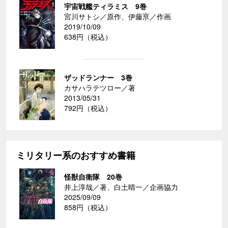
宇宙戦艦ティラミス 9巻
宮川サトシ／原作、伊藤亰／作画
2019/10/09
638円（税込）
ザッドランナー 3巻
カサハラテツロー／著
2013/05/31
792円（税込）
ミリタリー系のおすすめ書籍
怪獣自衛隊 20巻
井上淳哉／著、白土晴一／企画協力
2025/09/09
858円（税込）