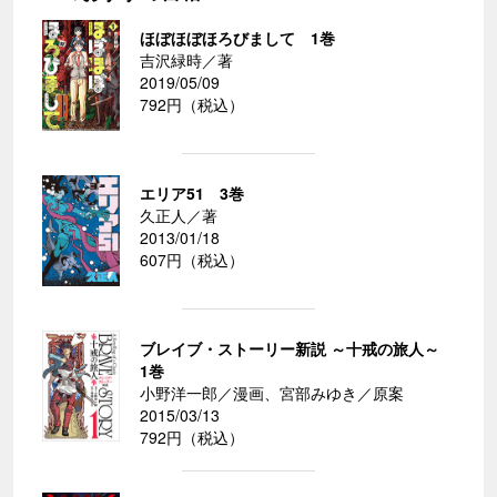
ほぼほぼほろびまして 1巻
吉沢緑時／著
2019/05/09
792円（税込）
エリア51 3巻
久正人／著
2013/01/18
607円（税込）
ブレイブ・ストーリー新説 ～十戒の旅人～
1巻
小野洋一郎／漫画、宮部みゆき／原案
2015/03/13
792円（税込）