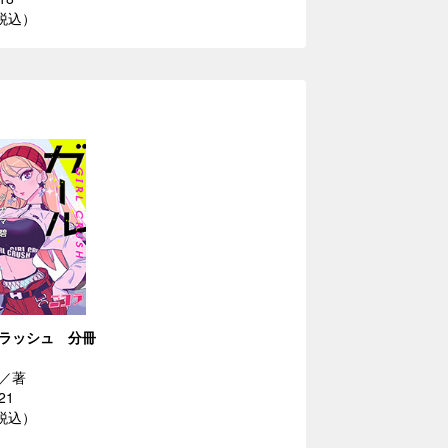
（税込）
ラッシュ 分冊
／著
21
（税込）