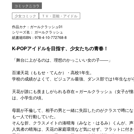
コミックニコラ
少女コミック
ＴＶ・芸能・アイドル
作品カナ：ガールクラッシュ01
シリーズ名： ガールクラッシュ
紙書籍ISBN：978-4-10-772768-8
K-POPアイドルを目指す、少女たちの青春！
「舞台に上がるのは、理想のかっこいい女の子――」
百瀬天花（ももせ・てんか）・高校1年生。
学校の成績がよくて、ビジュアル最強、ダンス部では1年生なが
天花が誰にも羨ましがられる存在＝ガールクラッシュ（女子が憧
は、小学生の頃。
母親が不倫して、相手の男と一緒に失踪したのがクラスで噂にな
も一人で行動していた。
そんな折、クラスメイトの湊晴海（みなと・はるみ）くんが、声
人気者の晴海は、天花の家庭環境など気にせず、フラットに付き