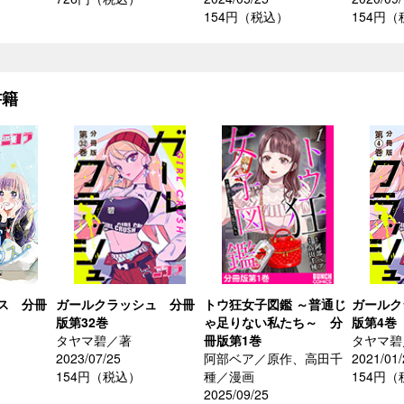
154円（税込）
154円
書籍
ス 分冊
ガールクラッシュ 分冊
トウ狂女子図鑑 ～普通じ
ガールク
版第32巻
ゃ足りない私たち～ 分
版第4巻
タヤマ碧／著
冊版第1巻
タヤマ碧
2023/07/25
阿部ベア／原作、高田千
2021/01/
154円（税込）
種／漫画
154円
2025/09/25