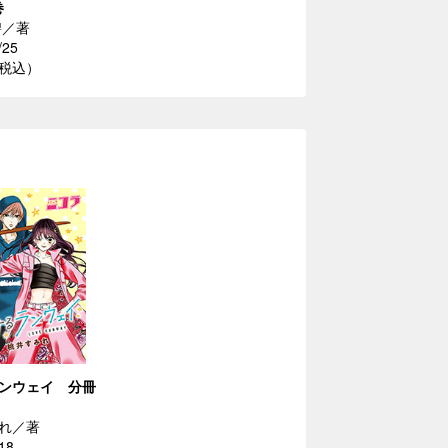
巻
碧／著
/25
（税込）
ンウェイ 分冊
れ／著
18