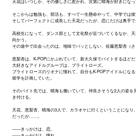
天花はいつしか、その優しさに惹かれ、次第に晴海が好きになっ
そこからは勉強も、部活も、すべて一生懸命やって、中学では彼
そしてパーフェクトに成長した天花だったが、恋にだけは奥手で
高校生になって、ダンス部として文化祭が近づいてくるなか、天
向かう。
その途中で出会ったのは、地味でパッとしない、佐藤恵梨杏（さ
恵梨杏は、K-POPにかぶれていて、新大久保でバイトするほど
大好きなアイドルグループは、ブライトローズ。
ブライトローズのリオナに憧れて、自分もK-POPアイドルにな
留学を計画していた。
そのバイト先では、晴海も働いていて、仲良さそうな2人の姿を
き付ける。
天花、恵梨杏、晴海の3人で、カラオケに行くということになり
だったが……。
――きっかけは、恋。
――きっかけは、憧れ。