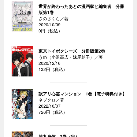
世界が終わったあとの漫画家と編集者 分冊
版第1巻
さのさくら／著
2020/10/09
0円（税込）
東京トイボクシーズ 分冊版第2巻
うめ（小沢高広・妹尾朝子）／著
2020/12/16
132円（税込）
訳アリ心霊マンション 1巻【電子特典付き】
ネブクロ／著
2022/10/07
726円（税込）
第九身体 2巻（完）