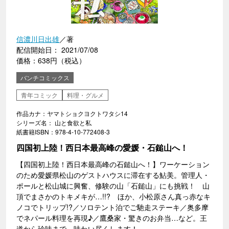
信濃川日出雄
／著
配信開始日： 2021/07/08
価格：638円（税込）
バンチコミックス
青年コミック
料理・グルメ
作品カナ：ヤマトショクヨクトワタシ14
シリーズ名： 山と食欲と私
紙書籍ISBN：978-4-10-772408-3
四国初上陸！西日本最高峰の愛媛・石鎚山へ！
【四国初上陸！西日本最高峰の石鎚山へ！】ワーケーション
のため愛媛県松山のゲストハウスに滞在する鮎美。管理人・
ポールと松山城に興奮、修験の山「石鎚山」にも挑戦！ 山
頂でまさかのトキメキが…!!? ほか、小松原さん真っ赤なキ
ノコでトリップ!?／ソロテント泊でご馳走ステーキ／奥多摩
でネパール料理を再現♪／鷹桑家・驚きのお弁当…など。王
道から珍味まで、味わい尽くします！