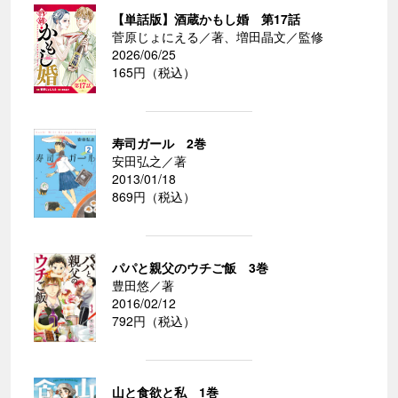
【単話版】酒蔵かもし婚 第17話
菅原じょにえる／著、増田晶文／監修
2026/06/25
165円（税込）
寿司ガール 2巻
安田弘之／著
2013/01/18
869円（税込）
パパと親父のウチご飯 3巻
豊田悠／著
2016/02/12
792円（税込）
山と食欲と私 1巻