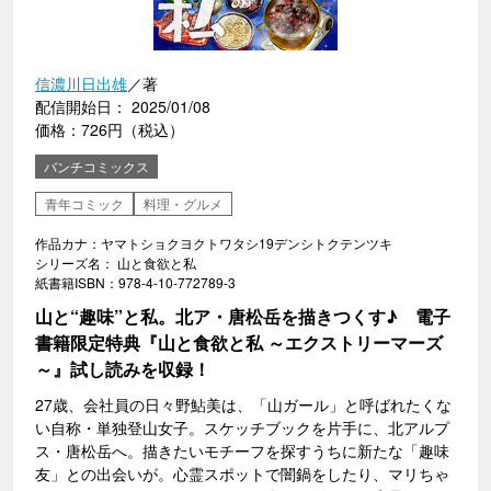
信濃川日出雄
／著
配信開始日： 2025/01/08
価格：726円（税込）
バンチコミックス
青年コミック
料理・グルメ
作品カナ：ヤマトショクヨクトワタシ19デンシトクテンツキ
シリーズ名： 山と食欲と私
紙書籍ISBN：978-4-10-772789-3
山と“趣味”と私。北ア・唐松岳を描きつくす♪ 電子
書籍限定特典『山と食欲と私 ～エクストリーマーズ
～』試し読みを収録！
27歳、会社員の日々野鮎美は、「山ガール」と呼ばれたくな
い自称・単独登山女子。スケッチブックを片手に、北アルプ
ス・唐松岳へ。描きたいモチーフを探すうちに新たな「趣味
友」との出会いが。心霊スポットで闇鍋をしたり、マリちゃ