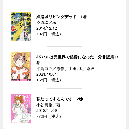
姫路城リビングデッド 1巻
漆原玖／著
2014/12/12
792円（税込）
JKハルは異世界で娼婦になった 分冊版第17
巻
平鳥コウ／原作、山田J太／漫画
2021/10/01
165円（税込）
私だってするんです 2巻
小谷真倫／著
2018/11/09
770円（税込）